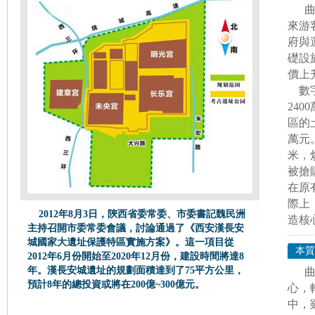
來游
府與
礎設
價上
數字
24
區的
萬元
米，
被搶
在原
際上
2012年8月3日，陝西省委常委、市委書記魏民洲
造核
主持召開市委常委會議，討論通過了《西安漢長安
城國家大遺址保護特區實施方案》。這一項目從
本質
2012年6月份開始至2020年12月份，建設時間將達8
年。漢長安城遺址的規劃面積達到了75平方公里，
預計8年的總投資或將在200億~300億元。
心，
中，