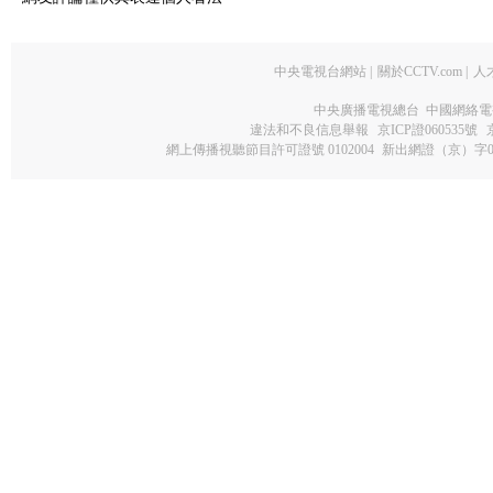
中央電視台網站
|
關於CCTV.com
|
人
中央廣播電視總台 中國網絡電
違法和不良信息舉報
京ICP證060535號
網上傳播視聽節目許可證號 0102004
新出網證（京）字0