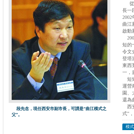
長一
20
曲江
啟動
20
短的
令文
登塔
東西
一，
短短
運營
園、
還為
西安
段先念，現任西安市副市長，可謂是“曲江模式之
式”
父”。
模式