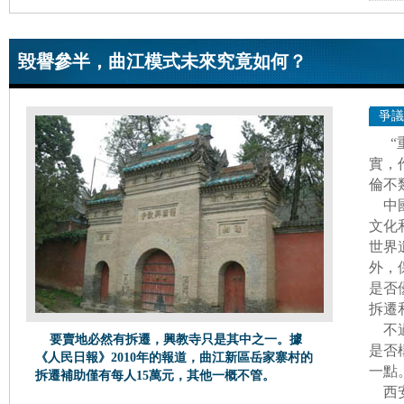
毀譽參半，曲江模式未來究竟如何？
爭議
實，
倫不
中國
文化
世界
外，
是否
拆遷
不過
要賣地必然有拆遷，興教寺只是其中之一。據
是否
《人民日報》2010年的報道，曲江新區岳家寨村的
一點
拆遷補助僅有每人15萬元，其他一概不管。
西安