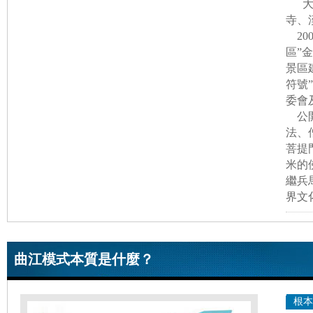
寺、
20
區”
景區
符號
委會
公開
法、
菩提
米的
繼兵
界文
曲江模式本質是什麼？
根本