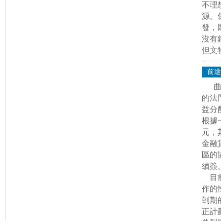
不理
源。
發，
沒有
但文
前途
的法
益分
根據
元，
金融
區的
續簽
目前
作的
到期
正計