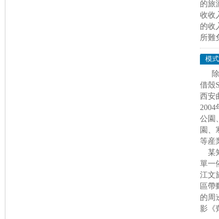
的旅
收收
的收
所難
模式
借殼
西安
20
公園
園、
等産
某知
單一
江文
區帶
的周
影《