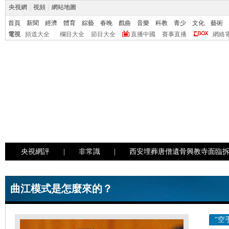
央視網
|
視頻
|
網站地圖
首頁
新聞
經濟
體育
綜藝
春晚
戲曲
音樂
科教
青少
文化
藝術
電視
頻道大全
欄目大全
節目大全
直播中國
賽事直播
網絡
央視網評
|
非常識
|
西安埋葬唐僧遺骨興教寺面臨
曲江模式是怎麼來的？
“空