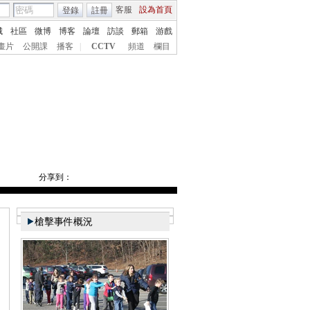
客服
設為首頁
登錄
註冊
城
社區
微博
博客
論壇
訪談
郵箱
游戲
畫片
公開課
播客
|
CCTV
頻道
欄目
分享到：
槍擊事件概況