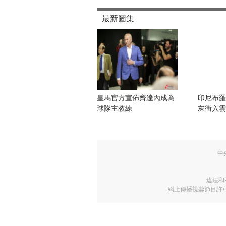
學生死裏逃生 講述可怕經歷
CNN：桑迪�胡克小學的“黑暗十
奧巴馬下令降半旗4天為小學槍擊
者致哀
美國康涅狄格州一小學發生槍擊案
成至少28人死亡 多為兒童
美國小學槍擊案犯攜兩把手槍進兩
室開殺戒