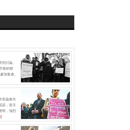
了
管控討論。
”字樣的標
果參加集會。
市長協會共
尼諾，當天
聲明，強烈
]