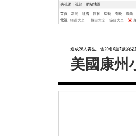
央視網
|
視頻
|
網站地圖
首頁
新聞
經濟
體育
綜藝
春晚
戲曲
電視
頻道大全
欄目大全
節目大全
專題首頁
視頻集
新聞觀察：
造成28人喪生、含20名6至7歲的
美國康州