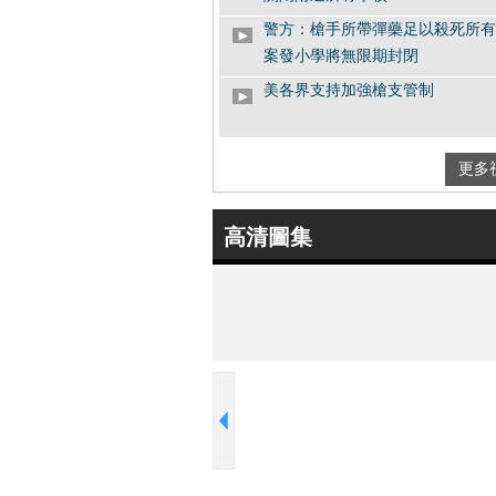
警方：槍手所帶彈藥足以殺死所有
案發小學將無限期封閉
美各界支持加強槍支管制
案發地傳死亡威脅 教堂悼念活動
更多
奧巴馬承諾阻止惡性槍擊事件發生
高清圖集
美國康州小學槍擊案兇手照片曝光
槍擊類游戲
胡錦濤就康涅狄格州槍擊事件向美
統奧巴馬致慰問電
美國康涅狄格州一小學發生槍擊案
馬講話數度落淚
師生回憶槍擊案現場 警方接線員
音曝光