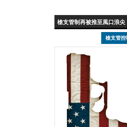
槍支管制再被推至風口浪尖
槍支管控