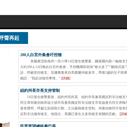
呼聲再起
解決問題為時尚早
美國槍案何時
200人白宮外集會吁控槍
美國康涅狄格州一所小學14日發生槍擊案，觸發國內新一輪槍支
大約200人14日晚在白宮外集會，手持蠟燭和寫有“槍太多了”“解除武器
語，呼籲管控槍支。安娜奧曼來自馬裏蘭州銀泉市，帶着5歲的兒子雨
她説：“我必須做些事情。”
[詳細]
紐約州長市長支持管制
14日發生槍擊案後，紐約州長科莫、紐約市長兼美國反對非法槍支
同主席布隆伯格和波士頓市長兼美國反對非法槍支市長協會共同主席梅
發表聲明，呼籲立刻採取行動，立法嚴格槍支管制。布隆伯格同天發表
反對非法擁有槍支。他指出，美國已發生太多與槍支有關的悲劇。
[詳細
民眾寄望總統奧巴馬