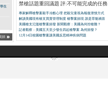
禁槍話題重回議題
評:不可能完成的任務
學生
專家解釋槍擊案殺手冷酷心理 把殺兒童視為報復泄憤方式
解讀美國現有槍支買賣管理制度
槍擊案頻現 誰是罪魁禍首
美國槍支氾濫槍擊案頻發
新聞觀察：美國為何控槍難？
記者觀察：美國五天至少發生四起槍擊案
為何頻發？
取消
12月14日校園槍擊案讓美國反思精神疾病問題
視頻
 喜歡
國總
 奧巴
電話錄