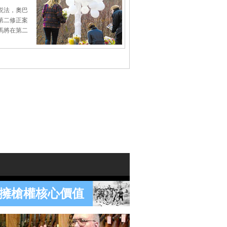
説法，奧巴
第二修正案
馬將在第二
擁槍權核心價值