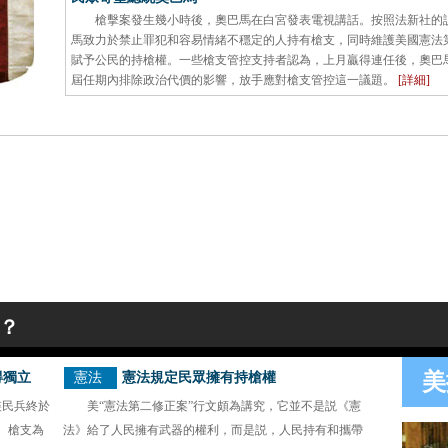
槍擊案發生幾小時後，奧巴馬在白宮發表電視講話。按照法新社的
馬致力於禁止罪犯和容易情緒不穩定的人持有槍支，同時維護美國憲法
賦予公民的持槍權。一些槍支管控支持者認為，上月贏得連任後，奧巴
屆任期內排除政治代價的影響，放手應對槍支管控這一議題。
[詳細]
難？
美
得獨立
憲法
憲法規定民眾擁有持槍權
裝民兵終於
美“憲法第二修正案”行文頗為講究，它並不是説《憲
。槍支為
法》給了人民擁有武器的權利，而是説，人民持有和攜帶