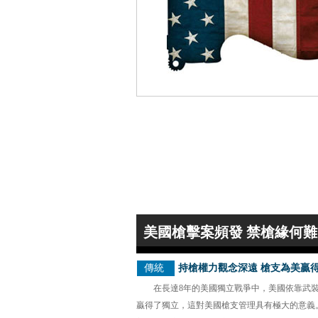
美國槍擊案頻發 禁槍緣何
傳統
持槍權力觀念深遠 槍支為美贏
在長達8年的美國獨立戰爭中，美國依靠武
贏得了獨立，這對美國槍支管理具有極大的意義