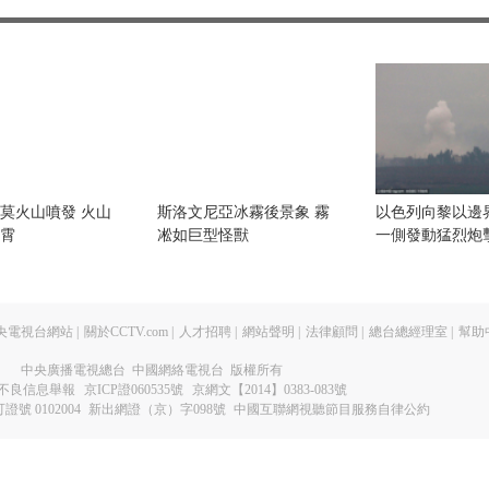
分鐘”
案遇難
 已造
個教