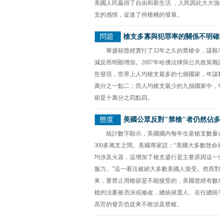
美國人民贏得了自由和新生活 ，人民因此大大
支的感情，促進了持槍權的發展。
問題
槍支多寡與犯罪率的關係不明確
華盛頓曾經實行了32年之久的禁槍令，謀殺
減反而明顯增加。2007年哈佛法律與公共政策雜
告發現，世界上人均槍支最多的七個國家，年謀
萬分之一點二；而人均槍支最少的九個國家中，
卻是十萬分之四點四。
態度
美國公眾反對"禁槍"者仍然佔
統計數字顯示，美國國內每年生産槍支數量在
300多萬支之間。美國專家説：“美國大多數致命
均涉及火器，這增加了槍支盛行是主要原因這一
服力。”這一看法被絕大多數美國人接受。然而
來，要禁止用槍卻是不能接受的，美國曾經有數
槍的法案被否決或修改，總統候選人、在任總統
高官的發言也從來不敢涉及禁槍。