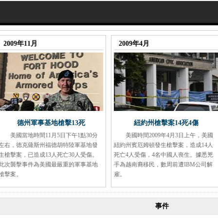
2009年11月
2009年4月
德州軍事基地槍擊13死
紐約州槍擊案14死4傷
美國當地時間11月5日下午1點30分
美國時間2009年4月3日上午，美國
左右，德克薩斯州福德胡特陸軍基地發
紐約州賓厄姆頓發生槍擊案，造成14人
生槍擊案，已造成13人死亡30人受傷。
死亡4人受傷，4名中國人喪生。據悉兇
此次襲擊事件為美國最嚴重的軍事基地
手為越南裔移民，數周前遭IBM公司解
槍擊案。
雇。
事件