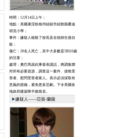
時間：
12月14日上午；
地點：
美國康涅狄格州紐頓市紐敦縣桑迪
胡克小學；
事件：
嫌疑人槍殺了校長及在校師生後自
殺；
傷亡：
28名人死亡，其中大多數是5到10歲
的兒童；
處理：
奧巴馬就此事發表講話，將調集聯
邦所有必要資源，調查這一案件、拯救受
害者、慰問受害者家人。表示必須採取有
意義的措施，避免更多悲劇。下令美國各
地政府建築降半旗致哀。
嫌疑人——亞當-蘭薩