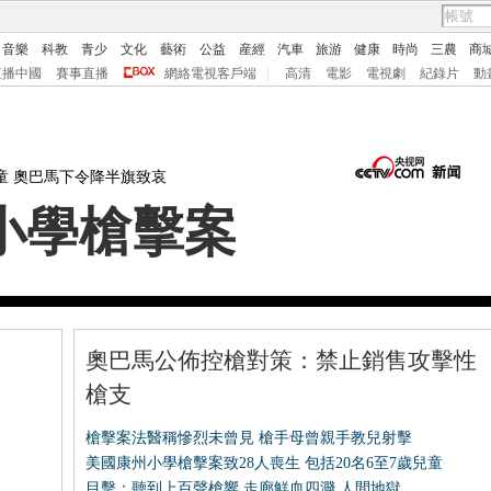
音樂
科教
青少
文化
藝術
公益
産經
汽車
旅游
健康
時尚
三農
商
直播中國
賽事直播
網絡電視客戶端
|
高清
電影
電視劇
紀錄片
動
美國為何控槍難？
專題頻道
央視網新聞
兒童 奧巴馬下令降半旗致哀
小學槍擊案
奧巴馬公佈控槍對策：禁止銷售攻擊性
槍支
槍擊案法醫稱慘烈未曾見 槍手母曾親手教兒射擊
美國康州小學槍擊案致28人喪生
包括20名6至7歲兒童
目擊：聽到上百聲槍響 走廊鮮血四濺
人間地獄