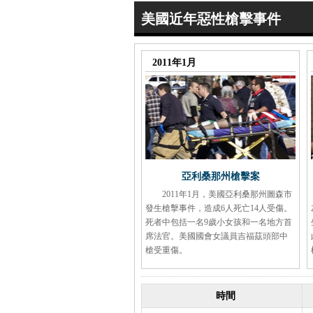
美國近年惡性槍擊事件
2011年1月
亞利桑那州槍擊案
2011年1月，美國亞利桑那州圖森市
發生槍擊事件，造成6人死亡14人受傷。
死者中包括一名9歲小女孩和一名地方首
席法官。美國國會女議員吉福茲頭部中
槍受重傷。
時間