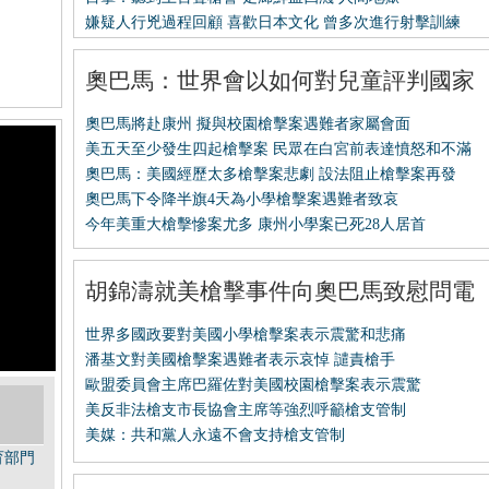
嫌疑人行兇過程回顧
喜歡日本文化
曾多次進行射擊訓練
奧巴馬：世界會以如何對兒童評判國家
奧巴馬將赴康州 擬與校園槍擊案遇難者家屬會面
美五天至少發生四起槍擊案
民眾在白宮前表達憤怒和不滿
奧巴馬：美國經歷太多槍擊案悲劇
設法阻止槍擊案再發
奧巴馬下令降半旗4天為小學槍擊案遇難者致哀
今年美重大槍擊慘案尤多 康州小學案已死28人居首
胡錦濤就美槍擊事件向奧巴馬致慰問電
世界多國政要對美國小學槍擊案表示震驚和悲痛
潘基文對美國槍擊案遇難者表示哀悼 譴責槍手
歐盟委員會主席巴羅佐對美國校園槍擊案表示震驚
美反非法槍支市長協會主席等強烈呼籲槍支管制
美媒：共和黨人永遠不會支持槍支管制
育部門