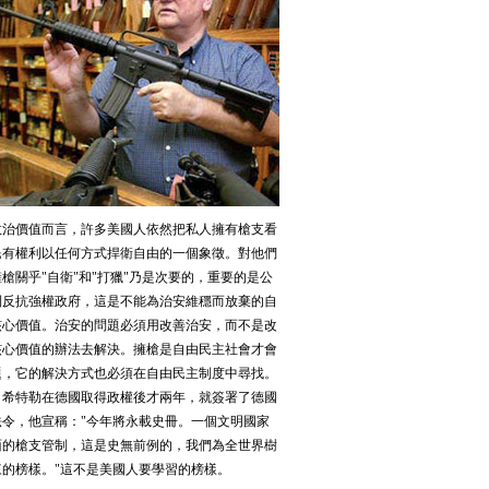
政治價值而言，許多美國人依然把私人擁有槍支看
民有權利以任何方式捍衛自由的一個象徵。對他們
槍關乎"自衛"和"打獵"乃是次要的，重要的是公
利反抗強權政府，這是不能為治安維穩而放棄的自
核心價值。治安的問題必須用改善治安，而不是改
核心價值的辦法去解決。擁槍是自由民主社會才會
題，它的解決方式也必須在自由民主制度中尋找。
年，希特勒在德國取得政權後才兩年，就簽署了德國
法令，他宣稱："今年將永載史冊。一個文明國家
面的槍支管制，這是史無前例的，我們為全世界樹
來的榜樣。"這不是美國人要學習的榜樣。