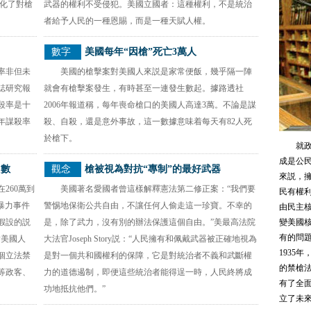
強化了對槍
武器的權利不受侵犯。美國立國者：這種權利，不是統治
者給予人民的一種恩賜，而是一種天賦人權。
數字
美國每年“因槍”死亡3萬人
率非但未
美國的槍擊案對美國人來説是家常便飯，幾乎隔一陣
誌研究報
就會有槍擊案發生，有時甚至一連發生數起。據路透社
殺率是十
2006年報道稱，每年喪命槍口的美國人高達3萬。不論是謀
年謀殺率
殺、自殺，還是意外事故，這一數據意味着每天有82人死
於槍下。
就
成是公
多數
觀念
槍被視為對抗“專制”的最好武器
來説，擁
260萬到
美國著名愛國者曾這樣解釋憲法第二修正案：“我們要
民有權
暴力事件
警惕地保衛公共自由，不讓任何人偷走這一珍寶。不幸的
由民主
假設的説
是，除了武力，沒有別的辦法保護這個自由。”美最高法院
變美國
有的問
對美國人
大法官Joseph Story説：“人民擁有和佩戴武器被正確地視為
1935
個立法禁
是對一個共和國權利的保障，它是對統治者不義和武斷權
的禁槍
等政客、
力的道德遏制，即便這些統治者能得逞一時，人民終將成
有了全
功地抵抗他們。”
立了未