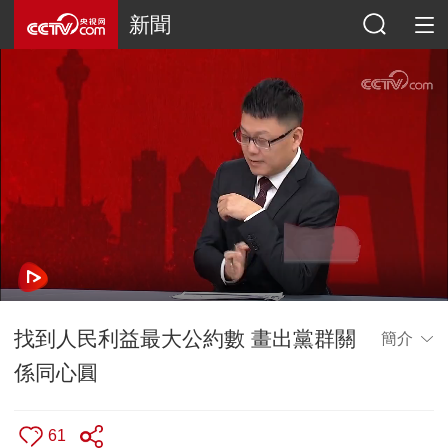
新聞
找到人民利益最大公約數 畫出黨群關
簡介
係同心圓
61