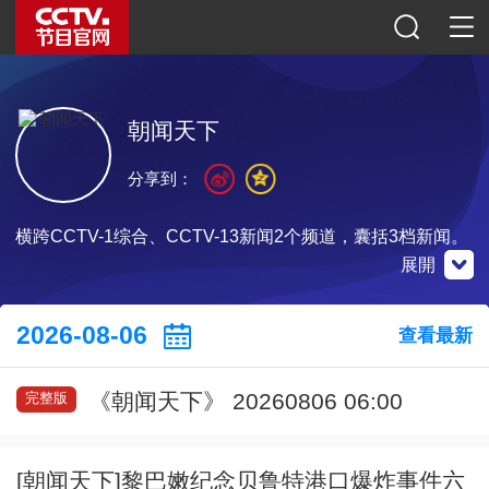
朝闻天下
分享到：
横跨CCTV-1综合、CCTV-13新闻2个频道，囊括3档新闻。
展開
央視新聞
微博
微信公眾號
2026-08-06
查看最新
《朝闻天下》 20260806 06:00
完整版
掃一掃下載
掃一掃關注
掃一掃關注
[朝闻天下]黎巴嫩纪念贝鲁特港口爆炸事件六