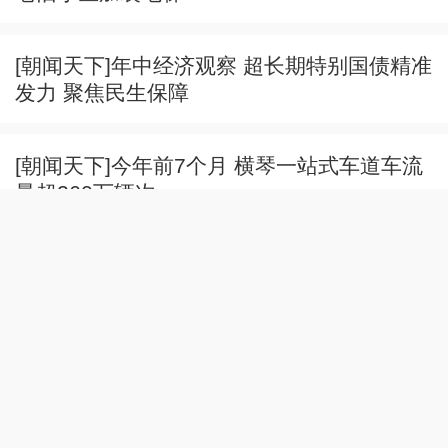
[朝闻天下]年中经济观察 超长期特别国债精准
发力 聚焦民生保障
[朝闻天下]今年前7个月 横琴一站式车道车流
量超260万辆次
[朝闻天下]APEC中国年带火深圳口岸国际客
流
[朝闻天下]青岛港开通至澳大利亚集装箱航线
[朝闻天下]捷龙三号运载火箭发射AI双星顺利