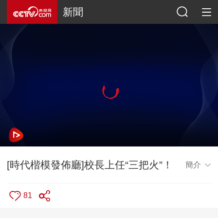
新聞
[時代楷模發佈廳]校長上任“三把火”！
簡介
81