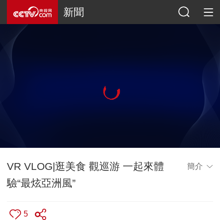
新聞
VR VLOG|逛美食 觀巡游 一起來體
簡介
驗“最炫亞洲風”
5