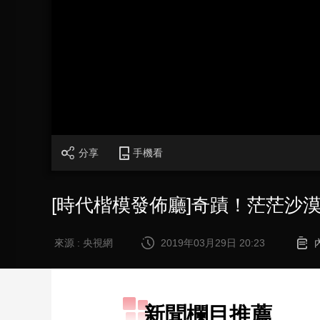
財經
教育
鄉村振興
生態環境
一帶一路
大國智造
大國展會
大國保險
雲頂對話
CCTV.節目官網
直播
節目單
欄目
片庫
分享
手機看
[時代楷模發佈廳]奇蹟！茫茫沙
來源 : 央視網
2019年03月29日 20:23
新聞欄目推薦