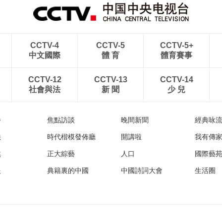
CCTV-4
CCTV-5
CCTV-5+
中文國際
體 育
體育賽事
CCTV-12
CCTV-13
CCTV-14
社會與法
新 聞
少 兒
播
焦點訪談
晚間新聞
經典咏
法
時代楷模發佈廳
開講啦
我有傳
然
正大綜藝
人口
國際藝
眼
典籍裏的中國
中國詩詞大會
生活圈