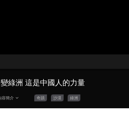
央博
非遺
文化
旅游
科普
健康
樂齡
閱讀
雲起
超級工廠
智敬中國
全民健康
顏選攻略
海洋
收視榜
總台企業白名單
漠變綠洲 這是中國人的力量
內容簡介
奇蹟
沙漠
綠洲