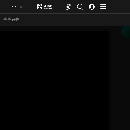
中
央央好物
合體育
亞冬會