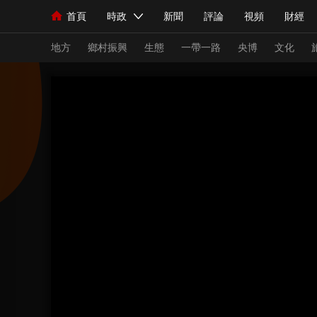
首頁
時政
新聞
評論
視頻
財經
人民領袖習近平
直播
海外頻道
片庫
iPanda
欄目大全
聯播+
English
中國領導人
節目單
Монгол
聽音
央視快評
微視頻
習
地方
鄉村振興
生態
一帶一路
央博
文化
總台春晚
網絡春晚
共産黨員網
秧紀錄
新聞
國內
國際
評論
經濟
軍事
人民領袖習近平
聯播+
熱解讀
天天學習
視頻
小央視頻
小央直播
直播中國
熊貓
現場
前線
比劃
快看
藍海中國
新兵
體育
直播
競猜
2026年世界盃
2026
VIP會員
CCTV奧林匹克頻道
生活體育大會