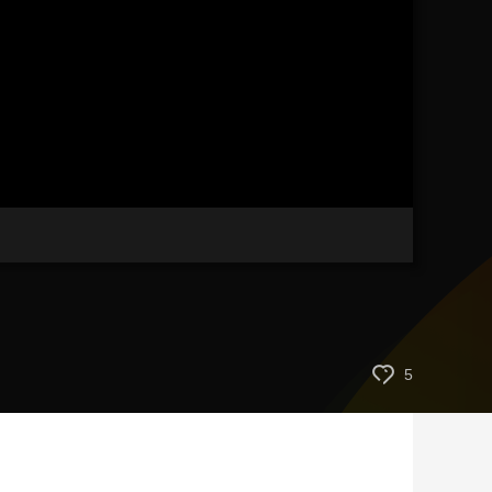
藝術
汽車
數智
5G
産業+
時尚
天氣
才藝
網展
央央好物
5