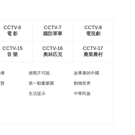
CCTV-6
CCTV-7
CCTV-8
電 影
國防軍事
電視劇
CCTV-15
CCTV-16
CCTV-17
音 樂
奧林匹克
農業農村
流傳
挑戰不可能
故事裏的中國
家寶
第一動畫樂園
動物世界
苑
生活提示
中華民族