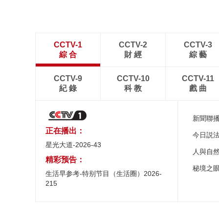
CCTV-1
CCTV-2
CCTV-3
綜 合
財 經
綜 藝
CCTV-9
CCTV-10
CCTV-11
紀 錄
科 教
戲 曲
新聞聯
正在播出：
今日説
星光大道-2026-43
人與自
精彩预告：
秘境之
生活早参考-特别节目（生活圈）2026-
215