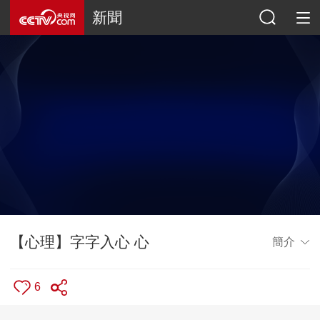
新聞
【心理】字字入心 心
簡介
6