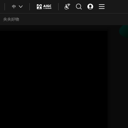
中
央央好物
合體育
亞冬會