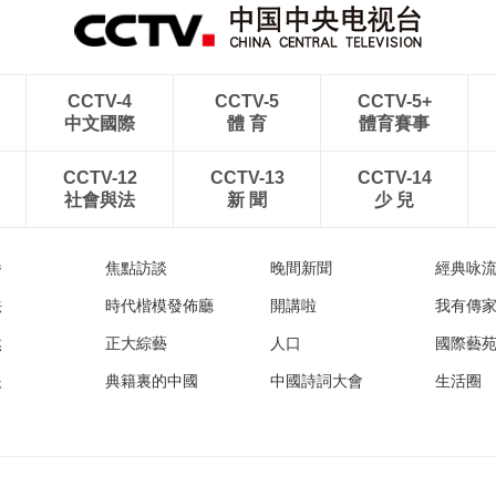
CCTV-4
CCTV-5
CCTV-5+
中文國際
體 育
體育賽事
CCTV-12
CCTV-13
CCTV-14
社會與法
新 聞
少 兒
播
焦點訪談
晚間新聞
經典咏
法
時代楷模發佈廳
開講啦
我有傳
然
正大綜藝
人口
國際藝
眼
典籍裏的中國
中國詩詞大會
生活圈