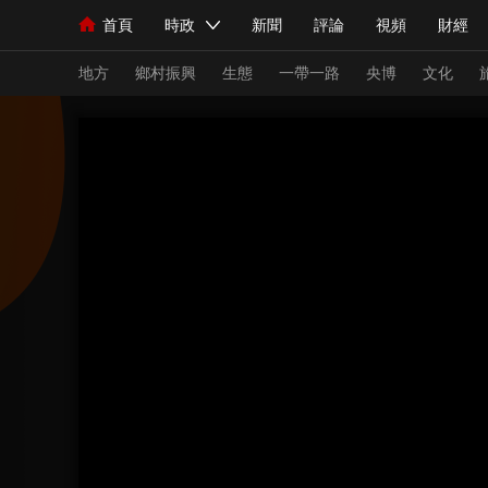
首頁
時政
新聞
評論
視頻
財經
人民領袖習近平
直播
海外頻道
片庫
iPanda
欄目大全
聯播+
English
中國領導人
節目單
Монгол
聽音
央視快評
微視頻
習
地方
鄉村振興
生態
一帶一路
央博
文化
總台春晚
網絡春晚
共産黨員網
秧紀錄
新聞
國內
國際
評論
經濟
軍事
人民領袖習近平
聯播+
熱解讀
天天學習
視頻
小央視頻
小央直播
直播中國
熊貓
現場
前線
比劃
快看
藍海中國
新兵
體育
直播
競猜
2026年世界盃
2026
VIP會員
CCTV奧林匹克頻道
生活體育大會