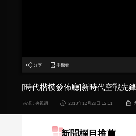
財經
教育
鄉村振興
生態環境
一帶一路
大國智造
大國展會
大國保險
雲頂對話
CCTV.節目官網
直播
節目單
欄目
片庫
分享
手機看
[時代楷模發佈廳]新時代空戰先
來源 : 央視網
2018年12月29日 12:11
新聞欄目推薦