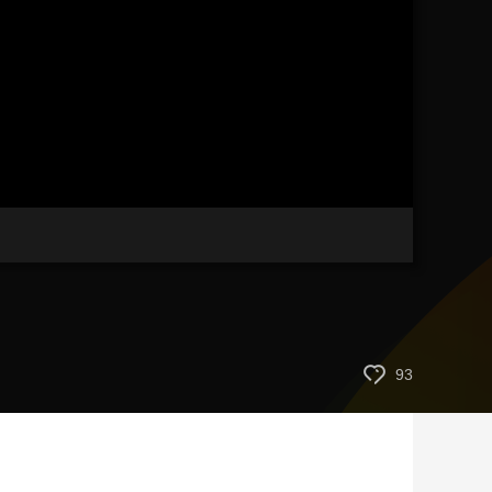
藝術
汽車
數智
5G
産業+
時尚
天氣
才藝
網展
央央好物
93