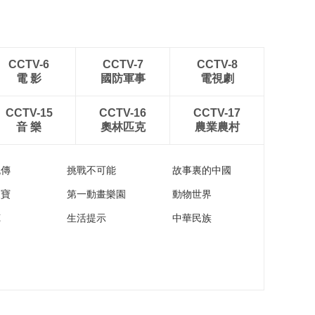
CCTV-6
CCTV-7
CCTV-8
電 影
國防軍事
電視劇
CCTV-15
CCTV-16
CCTV-17
音 樂
奧林匹克
農業農村
流傳
挑戰不可能
故事裏的中國
家寶
第一動畫樂園
動物世界
苑
生活提示
中華民族