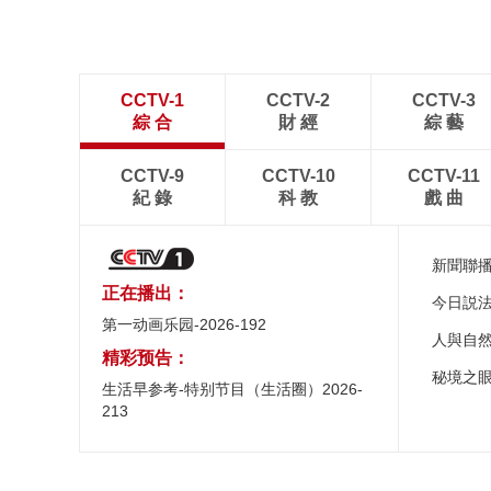
CCTV-1
CCTV-2
CCTV-3
綜 合
財 經
綜 藝
CCTV-9
CCTV-10
CCTV-11
紀 錄
科 教
戲 曲
新聞聯
正在播出：
今日説
第一动画乐园-2026-192
人與自
精彩预告：
秘境之
生活早参考-特别节目（生活圈）2026-
213