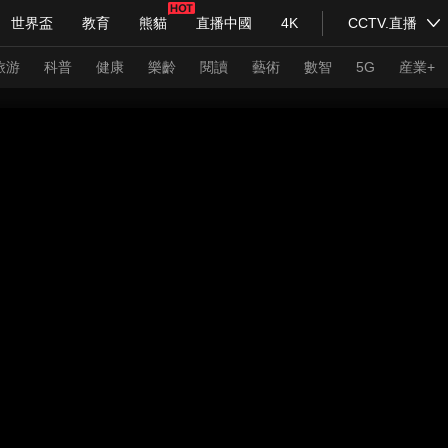
世界盃
教育
熊貓
直播中國
4K
CCTV.直播
式妙語
主持人
下載央視影音
熱解讀
天天學習
旅游
科普
健康
樂齡
閱讀
藝術
數智
5G
産業+
紀錄片網
國家大劇院
大型活動
科技
法治
文娛
人物
公益
圖片
習式妙語
央視快評
央視網評
光華銳評
鋒面
頻道
VR/AR
4K專區
全景新聞
請入列
人生第一次
人生第二次
年冬奧會
CBA
NBA
中超
國足
國際足球
網球
綜
體育江湖
文化體育
冰雪道路
足球道路