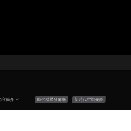
央博
非遺
文化
旅游
科普
健康
樂齡
閱讀
雲起
超級工廠
智敬中國
全民健康
顏選攻略
海洋
收視榜
總台企業白名單
鋒
內容簡介
時代楷模發佈廳
新時代空戰先鋒