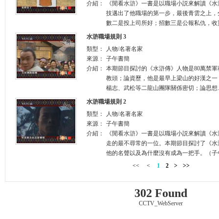
介紹：
《閒看水滸》一書是以職場小説來解讀《水
技邁出了他職場的第一步，最後青雲之上，
數二是投上司所好；招數三是公報私仇，收買
水滸職場規則 3
類型：
人物/名著名家
來源：
子午書簡
介紹：
本期節目探討的《水滸傳》人物是80萬禁
教頭；論資歷，他是最早上梁山的好漢之一
楊志、武松等二龍山團隊關係密切；論思想.
水滸職場規則 2
類型：
人物/名著名家
來源：
子午書簡
介紹：
《閒看水滸》一書是以職場小説來解讀《水
走的最不尋常的一位。本期節目探討了《水
他的名聲以及為什麼沒有成為一把手。（子午
<<
<
1
2
>
>>
302 Found
CCTV_WebServer