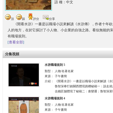
語 種：中文
頂
踩
評分
分享
《閒看水滸》一書是以職場小説來解讀《水滸傳》，作者十年砍
人的地方，在於它探討了小人物、小企業的自強之路。看似無能的
有職場規則。
[
查看全部
]
分集視頻
水滸職場規則 5
類型：
人物/名著名家
來源：
子午書簡
介紹：
《閒看水滸》一書是以職場小説來解讀《水
魯智深拳打鎮關西體現跳槽秘籍一：該走就
去鐵匠舖體現了秘籍二：會變通；魯智深菜場
水滸職場規則 4
類型：
人物/名著名家
來源：
子午書簡