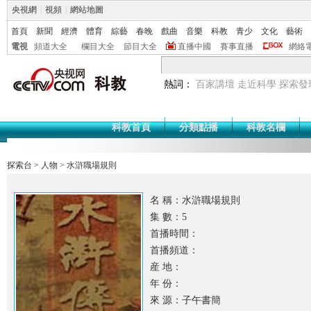
央視網
|
視頻
|
網站地圖
首頁
新聞
經濟
體育
綜藝
春晚
戲曲
音樂
科教
青少
文化
藝術
電視
頻道大全
欄目大全
節目大全
直播中國
賽事直播
網絡
熱詞：
百家講壇
走近科學
探索發
科教首頁
分類點播
科教名欄
探索台
>
人物
>
水滸職場規則
名 稱：水滸職場規則
集 數：5
首播時間：
首播頻道：
産 地：
年 份：
來 源：子午書簡