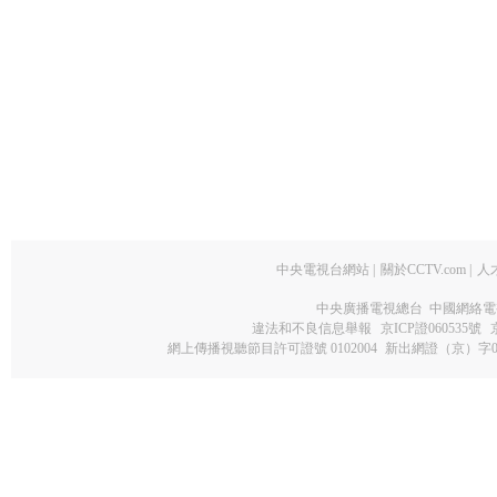
中央電視台網站
|
關於CCTV.com
|
人
中央廣播電視總台 中國網絡電
違法和不良信息舉報
京ICP證060535號
網上傳播視聽節目許可證號 0102004
新出網證（京）字0