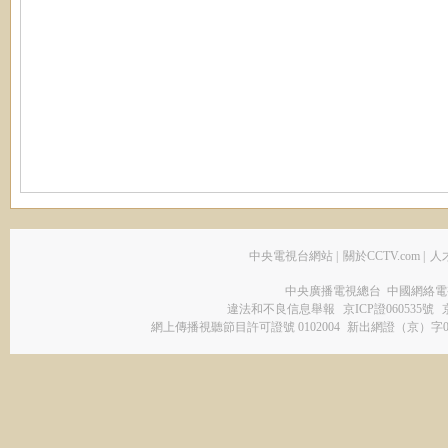
中央電視台網站
|
關於CCTV.com
|
人
中央廣播電視總台 中國網絡電
違法和不良信息舉報
京ICP證060535號
網上傳播視聽節目許可證號 0102004
新出網證（京）字0