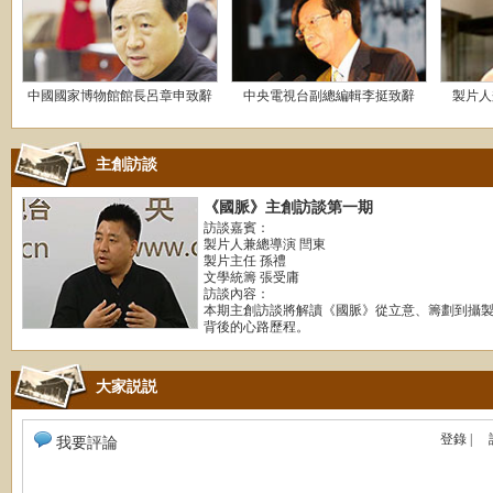
中國國家博物館館長呂章申致辭
中央電視台副總編輯李挺致辭
製片人
主創訪談
《國脈》主創訪談第一期
訪談嘉賓：
製片人兼總導演 閆東
製片主任 孫禮
文學統籌 張受庸
訪談內容：
本期主創訪談將解讀《國脈》從立意、籌劃到攝
背後的心路歷程。
大家説説
登錄
|
我要評論