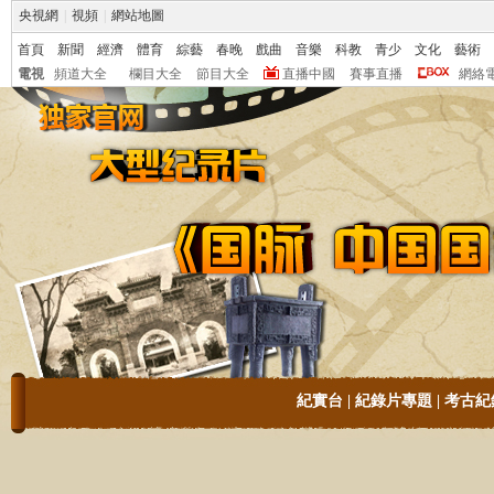
央視網
|
視頻
|
網站地圖
首頁
新聞
經濟
體育
綜藝
春晚
戲曲
音樂
科教
青少
文化
藝術
電視
頻道大全
欄目大全
節目大全
直播中國
賽事直播
網絡
紀實台
|
紀錄片專題
|
考古紀