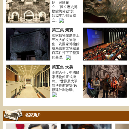
結，民國創
立，“國立歷史博
物館籌備處”於
1912年7月9日成
立。
第三集 聚寶
國家博物館歷史上
三次大的文物徵
集，為國家博物館
成為當前文物藏量
百萬件打下了堅實
的基礎。
第五集 大美
兩館合併，中國國
家博物館正式掛
牌。“世界最大單
體博物館建築”改
擴建計劃啟動。
名家薦片