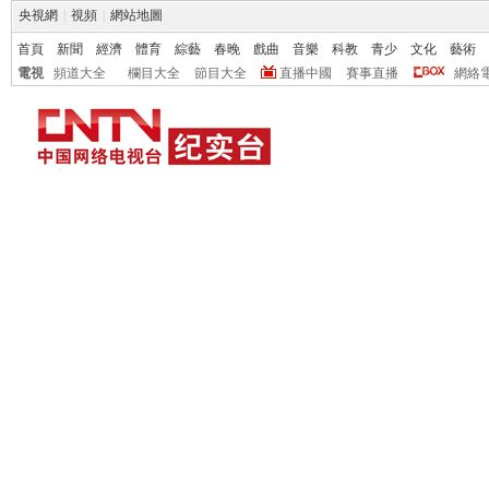
央視網
|
視頻
|
網站地圖
首頁
新聞
經濟
體育
綜藝
春晚
戲曲
音樂
科教
青少
文化
藝術
電視
頻道大全
欄目大全
節目大全
直播中國
賽事直播
網絡