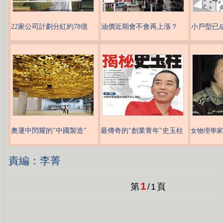
22家公司計劃分紅約78億
油價近期會不會再上漲？
小戶型已成
奧運中閃耀的"中國製造"
最傳奇的"創業青年"史玉柱
女物理學家
責編：李菁
1
第
/
1
頁