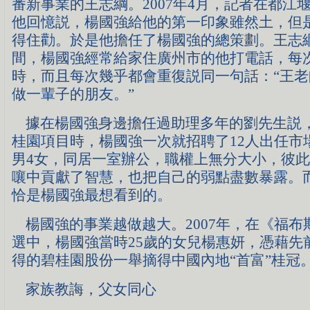
番新事業的王志綱。2007年4月，記者在都江
他回憶説，楊國強給他的第一印象雖然土，但
得住勸。於是他擔任了楊國強的總策劃。王志
間，楊國強經常給家住廣州市的他打電話，每
時，而且每次幾乎都會重復説同一句話：“王
做一輩子的朋友。”
據在楊國強身邊擔任過助理多年的劉先生説
桂園項目時，楊國強一次就招聘了12人出任市
男4女，同居一室辦公，職權上無分大小，彼
嚷中貢獻了智慧，也把自己的弱點盡數暴露。
恰是楊國強最想看到的。
楊國強的事業越做越大。2007年，在《福布
選中，楊國強當時25歲的女兒楊惠妍，憑藉先
得的碧桂園股份一舉摘得中國內地“首富”桂冠
家族教誨，父女同心