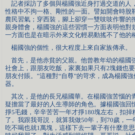
記者採訪了多個與楊國強近身打過交道的人
性格中不拘一格、剛性的一面。譬如開會時脫
農民習氣；穿西裝，腳上卻穿一雙吱吱作響的
親身體會，楊國強的這些習慣一方面表明他對
一方面也是在暗示外來文化輕易動搖不了他的
楊國強的個性，很大程度上來自家族傳承。
首先，是他赤貧的父親。他曾教年幼的楊國強
社會上，跟朋友吃飯，家裏如果只有2塊錢也
朋友付賬。”這種對“自尊”的苛求，成為楊國
器。
其次，是他的長兄楊國華。在楊國強苦惱的
疑擔當了最好的人生導師的角色。據楊國強回
掙5毛錢，辛辛苦苦一年才掙180塊左右，扣掉
了。我跟我哥説，就算我做50年，到70歲，一年
吃不喝也就1萬塊，這樣下去一輩子有什麼意