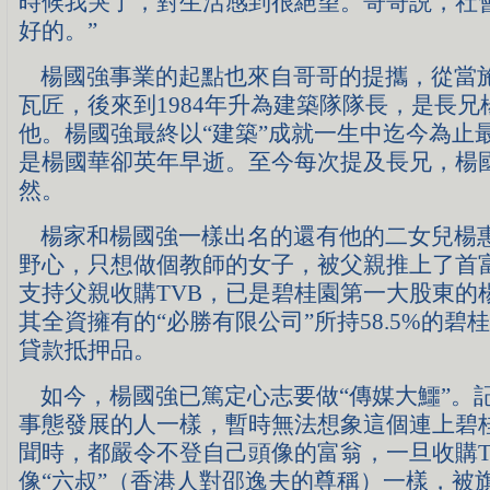
時候我哭了，對生活感到很絕望。哥哥説，社
好的。”
楊國強事業的起點也來自哥哥的提攜，從當
瓦匠，後來到1984年升為建築隊隊長，是長
他。楊國強最終以“建築”成就一生中迄今為止
是楊國華卻英年早逝。至今每次提及長兄，楊
然。
楊家和楊國強一樣出名的還有他的二女兒楊
野心，只想做個教師的女子，被父親推上了首
支持父親收購TVB，已是碧桂園第一大股東的
其全資擁有的“必勝有限公司”所持58.5%的碧
貸款抵押品。
如今，楊國強已篤定心志要做“傳媒大鱷”。
事態發展的人一樣，暫時無法想象這個連上碧
聞時，都嚴令不登自己頭像的富翁，一旦收購T
像“六叔”（香港人對邵逸夫的尊稱）一樣，被