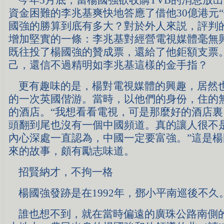
資金困難的李兆基爽快地答應了借他30億港元“
國強的勝算到底有多大？對於外人來説，評判
增加堅實的一條：李兆基對經營電視媒體毫無
既往投了楊國強的贊成票，還給了他鉅額支票
己，還信不過精明如李兆基這樣的金手指？
更有趣味的是，楊對電視媒體的興趣，居然
的一次英國偕游。當時，以他們的身份，住的
的酒店。“我想看看電視，可是那麼好的酒店裏
頭翻到尾也沒有一個中國頻道。真的讓人很不
內心深處一直認為，中國一定要富強。”這是
來的故事，頗有勵志味道。
招賢納才，不拘一格
楊國強發跡是在1992年，鄧小平南巡後不久
誰也想不到，就在當時偏遠的廣珠公路南側的一