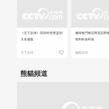
《天下足球》2026年世界盃50
佛得角門將沃齊尼亞即
大名場面
智利科洛科洛
天下足球
國際足球
熊貓頻道