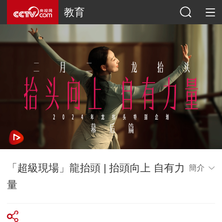
教育
「超級現場」龍抬頭 | 抬頭向上 自有力
簡介
量