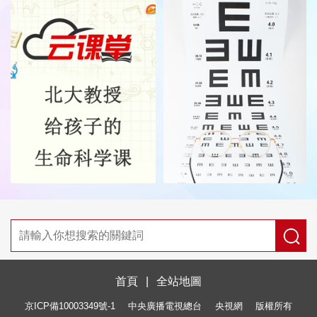
首頁
|
全站地圖
京ICP備10003349號-1
中央廣播電視總台
央視網
版權所有