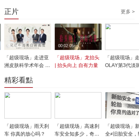
正片
更多 >
00:04:49
00:02:05
00:07:29
「超级现场」走进亚
「超级现场」龙抬头
「超级现场」
洲皮肤科学术年会 见
| 抬头向上 自有力量
OLAY第3代淡
证国人美白新高度
小白瓶及烟酰
精彩看點
应用发布会
00:01:32
00:02:15
00:02:19
「超级现场」雨天刹
「超级现场」高速刹
「超级现场」
车 你真的放心吗？
车安全知多少，奇迹
全≠旧胎安全，