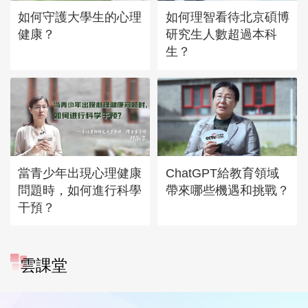
如何守護大學生的心理
如何理智看待北京碩博
健康？
研究生人數超過本科
生？
當青少年出現心理健康
ChatGPT給教育領域
問題時，如何進行科學
帶來哪些機遇和挑戰？
干預？
雲課堂