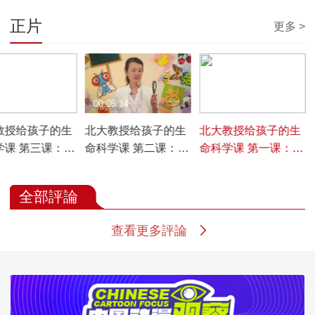
正片
更多 >
3:58
00:05:14
00:04:28
教授给孩子的生
北大教授给孩子的生
北大教授给孩子的生
学课 第三课：为
命科学课 第二课：动
命科学课 第一课：哪
要给生物分类
物和植物有哪些不同
些是生物？哪些不是
点？有哪些相同点？
生物？
全部評論
查看更多評論