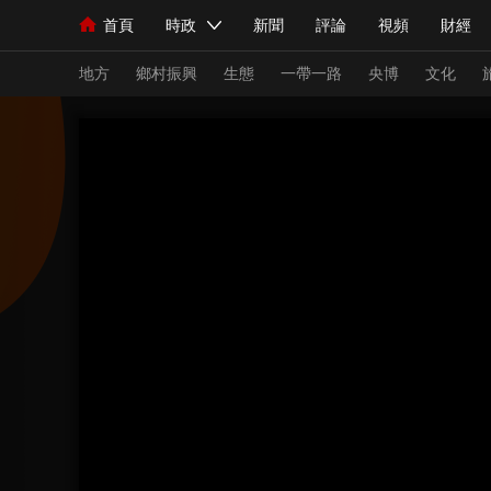
首頁
時政
新聞
評論
視頻
財經
人民領袖習近平
直播
海外頻道
片庫
iPanda
欄目大全
聯播+
English
中國領導人
節目單
Монгол
聽音
央視快評
微視頻
習
地方
鄉村振興
生態
一帶一路
央博
文化
總台春晚
網絡春晚
共産黨員網
秧紀錄
新聞
國內
國際
評論
經濟
軍事
人民領袖習近平
聯播+
熱解讀
天天學習
視頻
小央視頻
小央直播
直播中國
熊貓
現場
前線
比劃
快看
藍海中國
新兵
體育
直播
競猜
2026年世界盃
2026
VIP會員
CCTV奧林匹克頻道
生活體育大會