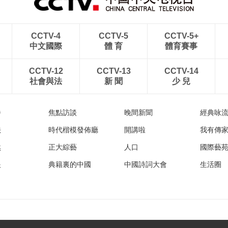
CCTV-4
CCTV-5
CCTV-5+
中文國際
體 育
體育賽事
CCTV-12
CCTV-13
CCTV-14
社會與法
新 聞
少 兒
播
焦點訪談
晚間新聞
經典咏
法
時代楷模發佈廳
開講啦
我有傳
然
正大綜藝
人口
國際藝
眼
典籍裏的中國
中國詩詞大會
生活圈