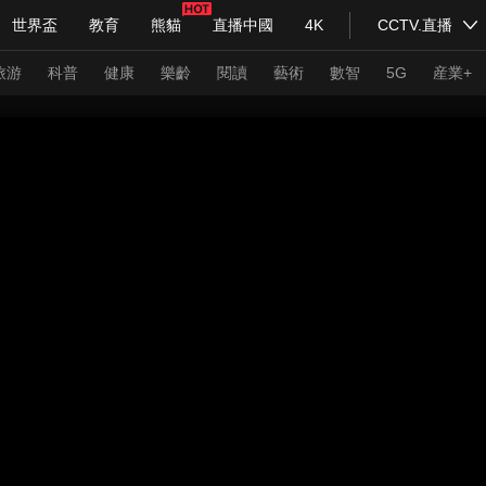
世界盃
教育
熊貓
直播中國
4K
CCTV.直播
式妙語
主持人
下載央視影音
熱解讀
天天學習
旅游
科普
健康
樂齡
閱讀
藝術
數智
5G
産業+
紀錄片網
國家大劇院
大型活動
科技
法治
文娛
人物
公益
圖片
習式妙語
央視快評
央視網評
光華銳評
鋒面
頻道
VR/AR
4K專區
全景新聞
請入列
人生第一次
人生第二次
年冬奧會
CBA
NBA
中超
國足
國際足球
網球
綜
體育江湖
文化體育
冰雪道路
足球道路