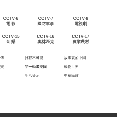
CCTV-6
CCTV-7
CCTV-8
電 影
國防軍事
電視劇
CCTV-15
CCTV-16
CCTV-17
音 樂
奧林匹克
農業農村
流傳
挑戰不可能
故事裏的中國
家寶
第一動畫樂園
動物世界
苑
生活提示
中華民族