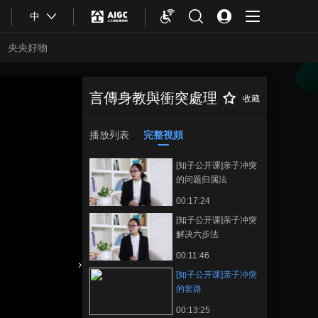
中
央央好物
言傳身教與衝突處理
收藏
[知子公开课]亲子
正在播放
冲突的套路
播放列表
完整視頻
[知子公开课]亲子冲突
的问题归属法
00:17:24
[知子公开课]亲子冲突
解决六步法
00:11:46
[知子公开课]亲子冲突
合體育
亞冬會
的套路
00:13:25