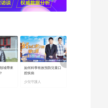
育領域帶來
如何科學有效預防兒童口
“新時代好少年”主題教
？
腔疾病
讀書活動成果展
少兒守護人
主題教育