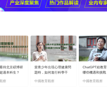
看待北京碩博研
當青少年出現心理健康問
ChatGPT給教
超過本科生？
題時，如何進行科學干
哪些機遇和挑戰
預？
觀察
中國教育觀察
中國教育觀察