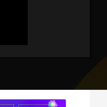
藝術
汽車
數智
5G
産業+
時尚
天氣
才藝
網展
央央好物