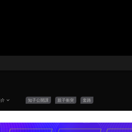
央博
非遺
文化
旅游
科普
健康
樂齡
閱讀
雲起
超級工廠
智敬中國
全民健康
顏選攻略
海洋
收視榜
總台企業白名單
簡介
知子公開課
親子衝突
套路