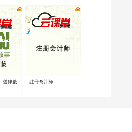
】聲律啟
註冊會計師