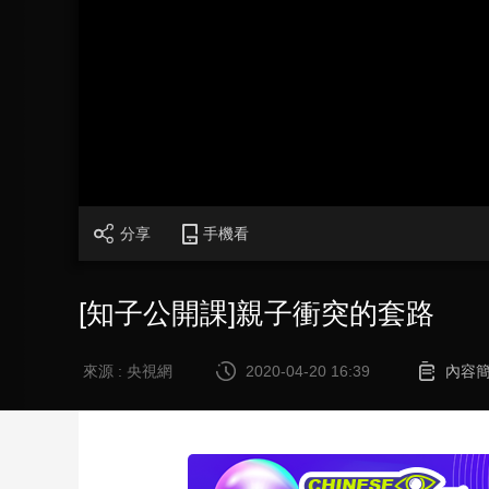
財經
教育
鄉村振興
生態環境
一帶一路
大國智造
大國展會
大國保險
雲頂對話
CCTV.節目官網
直播
節目單
欄目
片庫
分享
手機看
[知子公開課]親子衝突的套路
來源 : 央視網
2020-04-20 16:39
內容