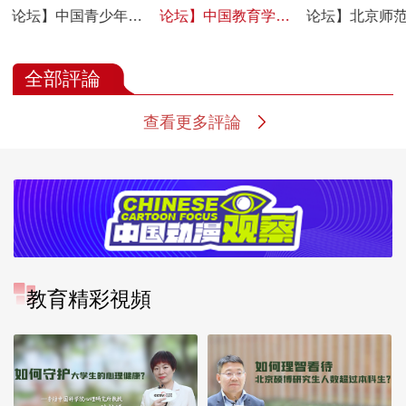
论坛】中国青少年科
论坛】中国教育学会
论坛】北京师
技教育工作者协会副
秘书长、研究员杨银
哲学学院教授
理事长兼秘书长林利
付：让每个孩子都享
平：关于少年
全部評論
琴：科教融合 培养一
有人生出彩的机会
秀传统文化教
大批具备科学家潜质
点看法
查看更多評論
的青少年群体
教育精彩視頻