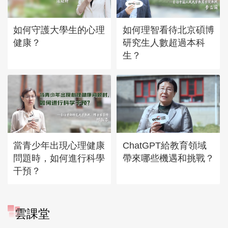
如何守護大學生的心理
如何理智看待北京碩博
健康？
研究生人數超過本科
生？
當青少年出現心理健康
ChatGPT給教育領域
問題時，如何進行科學
帶來哪些機遇和挑戰？
干預？
雲課堂