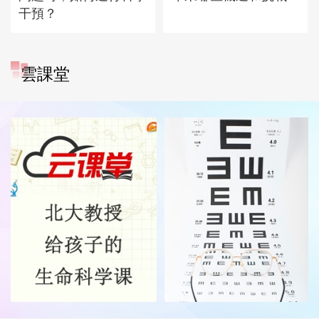
干預？
雲課堂