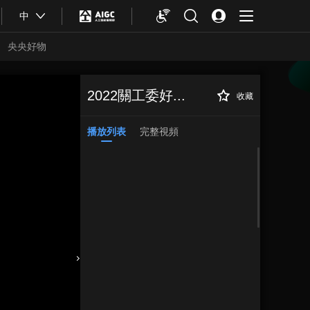
中
央央好物
2022關工委好...
收藏
播放列表
完整視頻
合體育
亞冬會