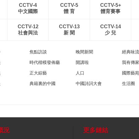
CCTV-4
CCTV-5
CCTV-5+
中文國際
體 育
體育賽事
CCTV-12
CCTV-13
CCTV-14
社會與法
新 聞
少 兒
播
焦點訪談
晚間新聞
經典咏
法
時代楷模發佈廳
開講啦
我有傳
然
正大綜藝
人口
國際藝
眼
典籍裏的中國
中國詩詞大會
生活圈
概況
更多鏈結