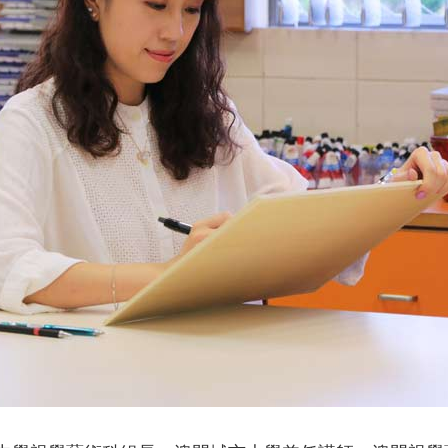
央博
非遺
文化
旅游
科普
健康
樂齡
閱讀
雲起
超級工廠
智敬中國
全民健康
顏選攻略
海洋
收視榜
總台企業白名單