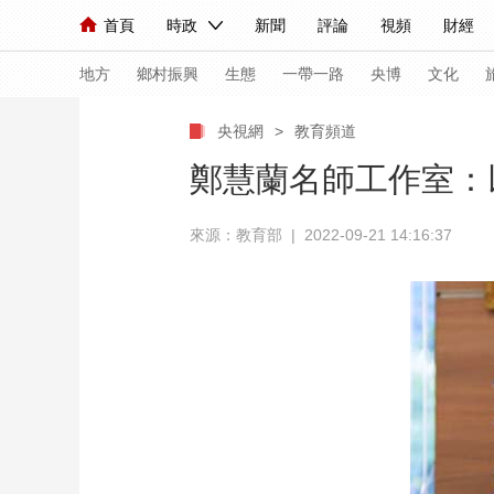
首頁
時政
新聞
評論
視頻
財經
人民領袖習近平
直播
海外頻道
片庫
iPanda
欄目大全
聯播+
English
中國領導人
節目單
Монгол
聽音
央視快評
微視頻
習
地方
鄉村振興
生態
一帶一路
央博
文化
央視網
>
教育頻道
總台春晚
網絡春晚
共産黨員網
秧紀錄
鄭慧蘭名師工作室：
來源：教育部 | 2022-09-21 14:16:37
新聞
國內
國際
評論
經濟
軍事
人民領袖習近平
聯播+
熱解讀
天天學習
視頻
小央視頻
小央直播
直播中國
熊貓
現場
前線
比劃
快看
藍海中國
新兵
體育
直播
競猜
2026年世界盃
2026
VIP會員
CCTV奧林匹克頻道
生活體育大會