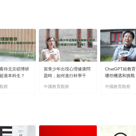
看待北京碩博研
當青少年出現心理健康問
ChatGPT給教
超過本科生？
題時，如何進行科學干
哪些機遇和挑戰
預？
觀察
中國教育觀察
中國教育觀察