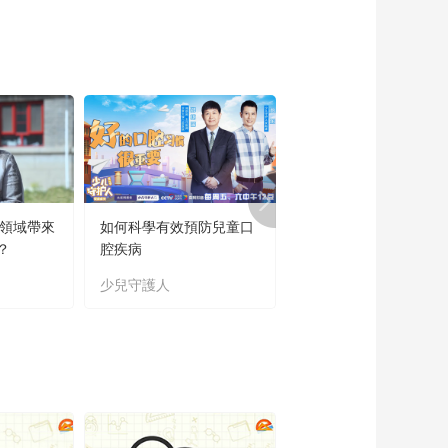
育領域帶來
如何科學有效預防兒童口
“新時代好少年”主題教
？
腔疾病
讀書活動成果展
少兒守護人
主題教育