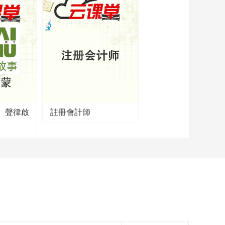
】聲律啟
註冊會計師