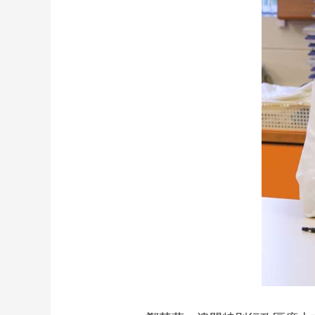
財經
教育
鄉村振興
生態環境
一帶一路
大國智造
大國展會
大國保險
雲頂對話
CCTV.節目官網
直播
節目單
欄目
片庫