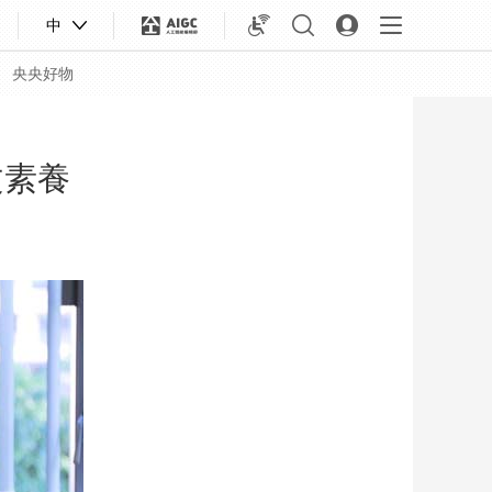
中
央央好物
文素養
合體育
亞冬會