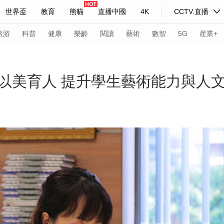
世界盃
教育
熊貓
直播中國
4K
CCTV.直播
式妙語
主持人
下載央視影音
熱解讀
天天學習
旅游
科普
健康
樂齡
閱讀
藝術
數智
5G
産業+
紀錄片網
國家大劇院
大型活動
以美育人 提升學生藝術能力與人
科技
法治
文娛
人物
公益
圖片
習式妙語
央視快評
央視網評
光華銳評
鋒面
頻道
VR/AR
4K專區
全景新聞
請入列
人生第一次
人生第二次
年冬奧會
CBA
NBA
中超
國足
國際足球
網球
綜
體育江湖
文化體育
冰雪道路
足球道路