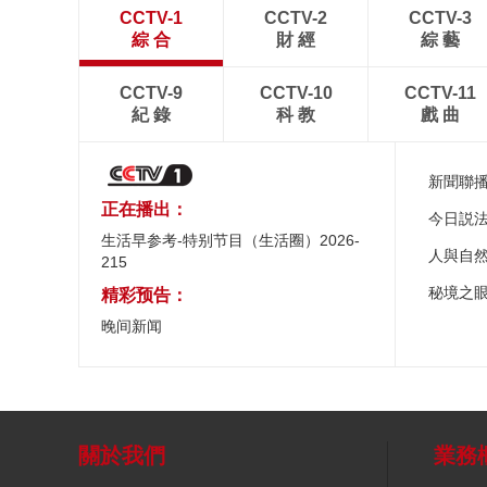
CCTV-1
CCTV-2
CCTV-3
綜 合
財 經
綜 藝
CCTV-9
CCTV-10
CCTV-11
紀 錄
科 教
戲 曲
新聞聯
正在播出：
今日説
生活早参考-特别节目（生活圈）2026-
人與自
215
秘境之
精彩预告：
晚间新闻
關於我們
業務