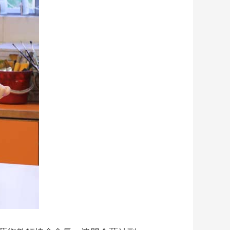
藝術
汽車
數智
5G
産業+
時尚
天氣
才藝
網展
央央好物