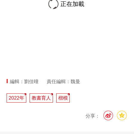
正在加載
編輯：劉佳曈
責任編輯：魏曼
2022年
教書育人
楷模
分享：