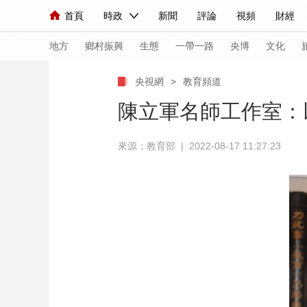
首頁
時政
新聞
評論
視頻
財經
人民領袖習近平
直播
海外頻道
片庫
iPanda
欄目大全
聯播+
English
中國領導人
節目單
Монгол
聽音
央視快評
微視頻
習
地方
鄉村振興
生態
一帶一路
央博
文化
央視網
>
教育頻道
總台春晚
網絡春晚
共産黨員網
秧紀錄
陳立軍名師工作室：
來源：教育部 | 2022-08-17 11:27:23
新聞
國內
國際
評論
經濟
軍事
人民領袖習近平
聯播+
熱解讀
天天學習
視頻
小央視頻
小央直播
直播中國
熊貓
現場
前線
比劃
快看
藍海中國
新兵
體育
直播
競猜
2026年世界盃
2026
VIP會員
CCTV奧林匹克頻道
生活體育大會