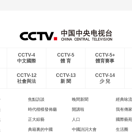
CCTV-4
CCTV-5
CCTV-5+
中文國際
體 育
體育賽事
CCTV-12
CCTV-13
CCTV-14
社會與法
新 聞
少 兒
播
焦點訪談
晚間新聞
經典咏
法
時代楷模發佈廳
開講啦
我有傳
然
正大綜藝
人口
國際藝
眼
典籍裏的中國
中國詩詞大會
生活圈