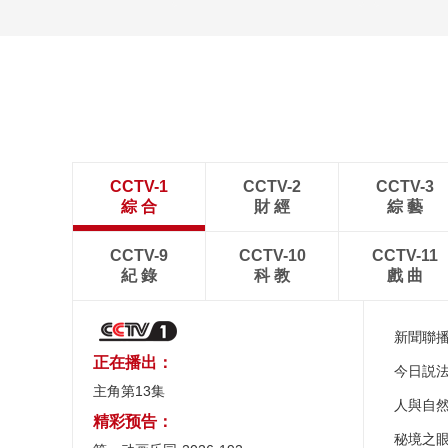
CCTV-1
CCTV-2
CCTV-3
綜 合
財 經
綜 藝
CCTV-9
CCTV-10
CCTV-11
紀 錄
科 教
戲 曲
新聞聯
正在播出：
今日説
主角第13集
人與自
精彩预告：
秘境之