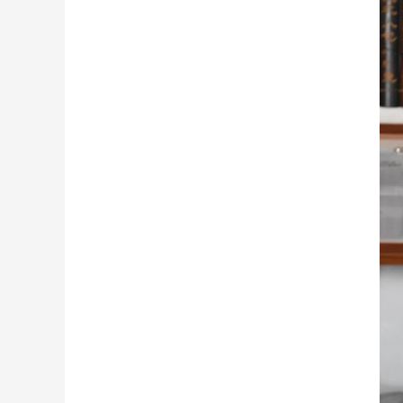
財經
教育
鄉村振興
生態環境
一帶一路
大國智造
大國展會
大國保險
雲頂對話
CCTV.節目官網
直播
節目單
欄目
片庫