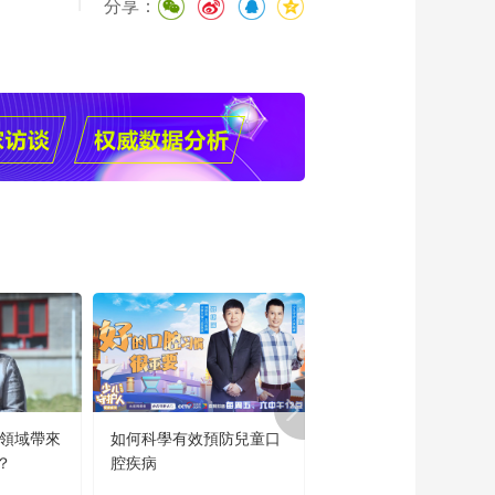
|
分享：
育領域帶來
如何科學有效預防兒童口
“新時代好少年”主題教
？
腔疾病
讀書活動成果展