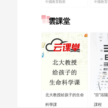
中國教育觀察
中國教育
雲課堂
北大教授給孩子的生命
“目”浴
科學課
課程