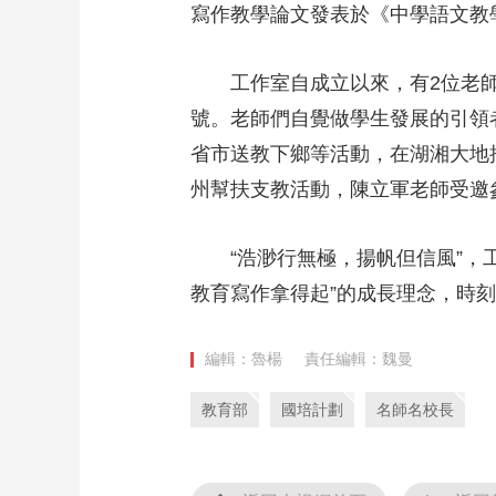
寫作教學論文發表於《中學語文教
工作室自成立以來，有2位老
號。老師們自覺做學生發展的引領
省市送教下鄉等活動，在湖湘大地
州幫扶支教活動，陳立軍老師受邀
“浩渺行無極，揚帆但信風”
教育寫作拿得起”的成長理念，時
編輯：魯楊
責任編輯：魏曼
教育部
國培計劃
名師名校長