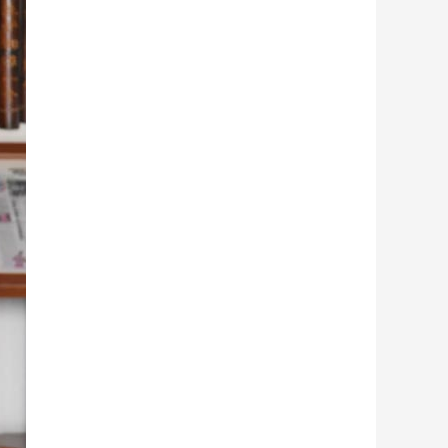
藝術
汽車
數智
5G
産業+
時尚
天氣
才藝
網展
央央好物