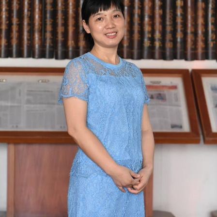
央博
非遺
文化
旅游
科普
健康
樂齡
閱讀
雲起
超級工廠
智敬中國
全民健康
顏選攻略
海洋
收視榜
總台企業白名單