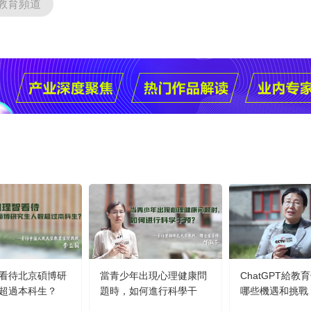
教育頻道
看待北京碩博研
當青少年出現心理健康問
ChatGPT給教
超過本科生？
題時，如何進行科學干
哪些機遇和挑戰
預？