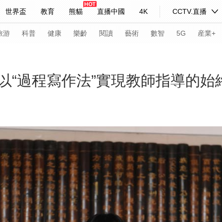
世界盃
教育
熊貓
直播中國
4K
CCTV.直播
式妙語
主持人
下載央視影音
熱解讀
天天學習
旅游
科普
健康
樂齡
閱讀
藝術
數智
5G
産業+
紀錄片網
國家大劇院
大型活動
以“過程寫作法”實現教師指導的始
科技
法治
文娛
人物
公益
圖片
習式妙語
央視快評
央視網評
光華銳評
鋒面
頻道
VR/AR
4K專區
全景新聞
請入列
人生第一次
人生第二次
年冬奧會
CBA
NBA
中超
國足
國際足球
網球
綜
體育江湖
文化體育
冰雪道路
足球道路