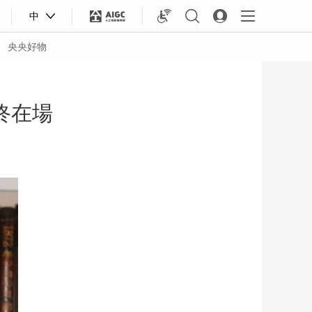
中
央央好物
終在場
合體育
亞冬會