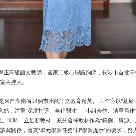
學正高級語文教師，國家二級心理諮詢師，長沙市首批高
作室主持人。
是來自湖南省14個市州的語文教育精英。 工作室以“基
切入點，注重“深度指導、全程關注”，“小組合作、清單寫
徑。同時，立足新教材，充分發揮教材作為“範例、資源、
讀寫關係，落實“單元學習任務”和“學習提示”的要求，努