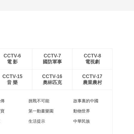
CCTV-6
CCTV-7
CCTV-8
電 影
國防軍事
電視劇
CCTV-15
CCTV-16
CCTV-17
音 樂
奧林匹克
農業農村
流傳
挑戰不可能
故事裏的中國
家寶
第一動畫樂園
動物世界
苑
生活提示
中華民族