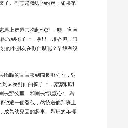
來了。劉志趁機與他約定，如果第
志馬上走過去抱起他説：“噢，宣宣
把他放到椅子上，拿出一堆香包，讓
看別的小朋友在做什麼呢？早飯有沒
哭啼啼的宣宣來到園長辦公室，對
坐到園長對面的椅子上，絮絮叨叨
長辦公室，和園長“談談心”。為
讓他選一個香包，然後送他到班上
，成為幼兒園的趣事。帶班的年輕