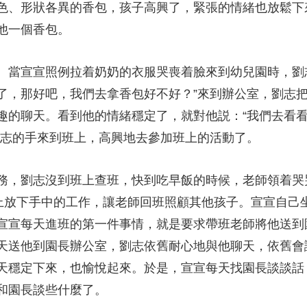
色、形狀各異的香包，孩子高興了，緊張的情緒也放鬆下
他一個香包。
。當宣宣照例拉着奶奶的衣服哭喪着臉來到幼兒園時，劉
了，那好吧，我們去拿香包好不好？”來到辦公室，劉志
趣的聊天。看到他的情緒穩定了，就對他説：“我們去看
劉志的手來到班上，高興地去參加班上的活動了。
務，劉志沒到班上查班，快到吃早飯的時候，老師領着哭
馬上放下手中的工作，讓老師回班照顧其他孩子。宣宣自己
宣宣每天進班的第一件事情，就是要求帶班老師將他送到園
天送他到園長辦公室，劉志依舊耐心地與他聊天，依舊會
天穩定下來，也愉悅起來。於是，宣宣每天找園長談談話
和園長談些什麼了。