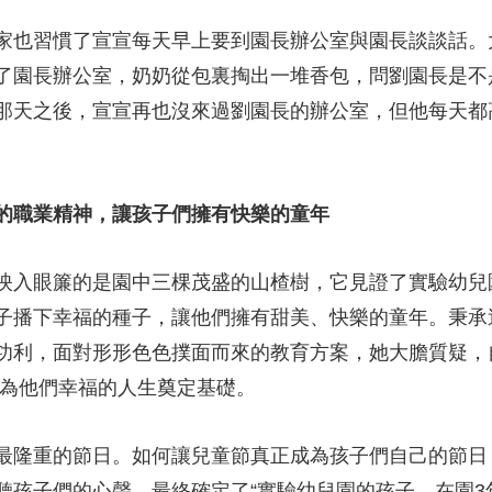
家也習慣了宣宣每天早上要到園長辦公室與園長談談話。
了園長辦公室，奶奶從包裏掏出一堆香包，問劉園長是不
那天之後，宣宣再也沒來過劉園長的辦公室，但他每天都
的職業精神，讓孩子們擁有快樂的童年
映入眼簾的是園中三棵茂盛的山楂樹，它見證了實驗幼兒
子播下幸福的種子，讓他們擁有甜美、快樂的童年。秉承
功利，面對形形色色撲面而來的教育方案，她大膽質疑，
,為他們幸福的人生奠定基礎。
最隆重的節日。如何讓兒童節真正成為孩子們自己的節日
聽孩子們的心聲，最終確定了“實驗幼兒園的孩子，在園3