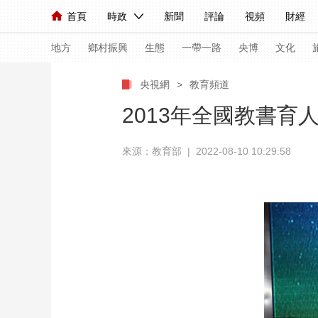
首頁
時政
新聞
評論
視頻
財經
人民領袖習近平
直播
海外頻道
片庫
iPanda
欄目大全
聯播+
English
中國領導人
節目單
Монгол
聽音
央視快評
微視頻
習
地方
鄉村振興
生態
一帶一路
央博
文化
央視網
>
教育頻道
總台春晚
網絡春晚
共産黨員網
秧紀錄
2013年全國教書
來源：教育部 | 2022-08-10 10:29:58
新聞
國內
國際
評論
經濟
軍事
人民領袖習近平
聯播+
熱解讀
天天學習
視頻
小央視頻
小央直播
直播中國
熊貓
現場
前線
比劃
快看
藍海中國
新兵
體育
直播
競猜
2026年世界盃
2026
VIP會員
CCTV奧林匹克頻道
生活體育大會