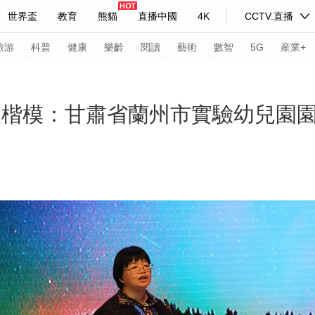
世界盃
教育
熊貓
直播中國
4K
CCTV.直播
式妙語
主持人
下載央視影音
熱解讀
天天學習
旅游
科普
健康
樂齡
閱讀
藝術
數智
5G
産業+
紀錄片網
國家大劇院
大型活動
育人楷模：甘肅省蘭州市實驗幼兒園
科技
法治
文娛
人物
公益
圖片
習式妙語
央視快評
央視網評
光華銳評
鋒面
頻道
VR/AR
4K專區
全景新聞
請入列
人生第一次
人生第二次
年冬奧會
CBA
NBA
中超
國足
國際足球
網球
綜
體育江湖
文化體育
冰雪道路
足球道路