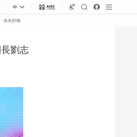
中
央央好物
園長劉志
合體育
亞冬會