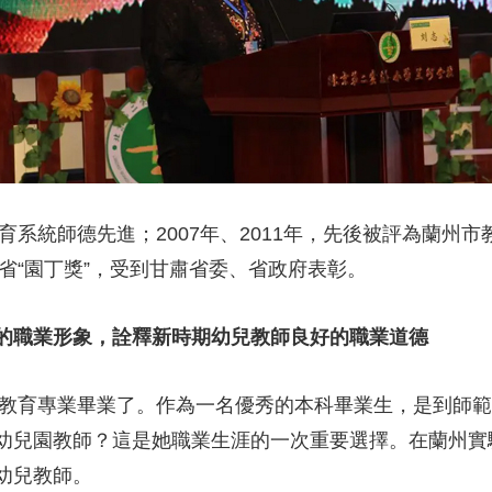
央博
非遺
文化
旅游
科普
健康
樂齡
閱讀
雲起
超級工廠
智敬中國
全民健康
顏選攻略
海洋
收視榜
總台企業白名單
教育系統師德先進；2007年、2011年，先後被評為蘭州
肅省“園丁獎”，受到甘肅省委、省政府表彰。
的職業形象，詮釋新時期幼兒教師良好的職業道德
學前教育專業畢業了。作為一名優秀的本科畢業生，是到師
幼兒園教師？這是她職業生涯的一次重要選擇。在蘭州實
幼兒教師。