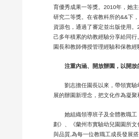
育優秀成果一等獎。2010年，
研究二等獎。在省教科所的&&下
資源包，通過了審定並出版使用。
己多年積累的幼教經驗分享給同行
園長和教師傳授管理經驗和保教經
注重內涵、開放辦園，以開放
劉志擔任園長以來，帶領實驗
展的辦園新理念，把文化作為凝聚
她組織領導班子及全體教職工
劃》、《蘭州市實驗幼兒園園所文
與品質,為每一位教職工成長發展