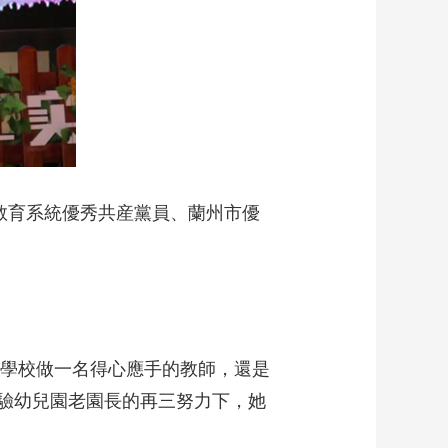
藝術
汽車
數智
5G
産業+
時尚
天氣
才藝
網展
央央好物
市教育系統優秀共産黨員、蘭州市優
範學校做一名得心應手的教師，還是
驗幼兒園老園長的再三努力下，她