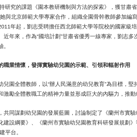
她主持研究的課題《園本教研機制與方法的探索》，獲甘肅
，她與北京師範大學專家合作，組織全園骨幹教師參加編
2011年起，劉志受聘擔任西北師範大學等院校的國家級
。近年來，作為“國培計劃”甘肅省優秀一線專家，劉志多
驗。
的職業情懷，發揮實驗幼兒園的示範、引領和輻射作用
幼兒園全體教師，以“辦人民滿意的幼兒教育”為目標，堅
和激勵全體教職工的精神力量並形成巨大的內驅力，推
，共同謀劃幼兒園的發展藍圖，討論制定了《蘭州市實驗幼
化建設綱要》、《蘭州市實驗幼兒園教育科研發展規劃》
搭建平台。