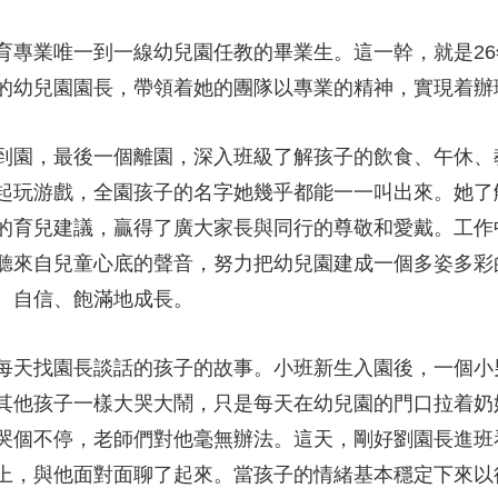
育專業唯一到一線幼兒園任教的畢業生。這一幹，就是26
的幼兒園園長，帶領着她的團隊以專業的精神，實現着
到園，最後一個離園，深入班級了解孩子的飲食、午休、
起玩游戲，全園孩子的名字她幾乎都能一一叫出來。她了
的育兒建議，贏得了廣大家長與同行的尊敬和愛戴。工作
聽來自兒童心底的聲音，努力把幼兒園建成一個多姿多彩
、自信、飽滿地成長。
每天找園長談話的孩子的故事。小班新生入園後，一個小
其他孩子一樣大哭大鬧，只是每天在幼兒園的門口拉着奶
哭個不停，老師們對他毫無辦法。這天，剛好劉園長進班
上，與他面對面聊了起來。當孩子的情緒基本穩定下來以