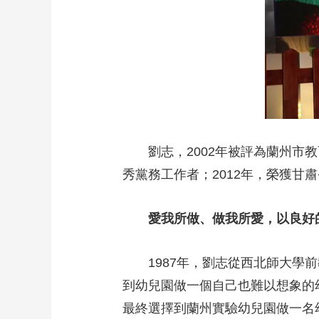
財經
教育
鄉村振興
生態環境
一帶一路
大國智造
大國展會
大國保險
雲頂對話
CCTV.節目官網
直播
節目單
欄目
片庫
劉志，2002年被評為蘭州市
秀黨務工作者；2012年，榮獲甘
愛我所做、做我所愛，以良好
1987年，劉志從西北師大
到幼兒園做一個自己也難以想象的
最終選擇到蘭州實驗幼兒園做一名