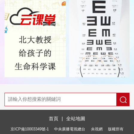
首頁
|
全站地圖
京ICP備10003349號-1
中央廣播電視總台
央視網
版權所有