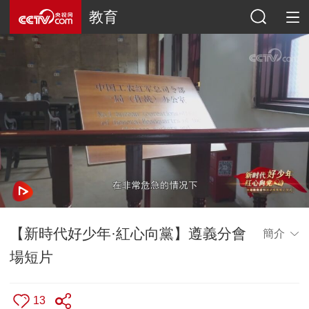
教育
【新時代好少年·紅心向黨】遵義分會
簡介
場短片
13