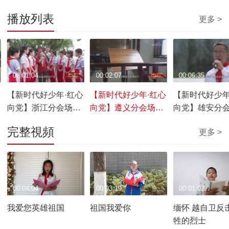
播放列表
更多 >
00:01:04
00:02:07
00:06:35
心
【新时代好少年·红心
【新时代好少年·红心
【新时代好少年
向党】浙江分会场短
向党】遵义分会场短
向党】雄安分
片
片
片
完整視頻
更多 >
00:04:04
00:03:19
00:01:02
我爱您英雄祖国
祖国我爱你
缅怀 越自卫反
牲的烈士