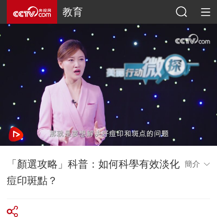
教育
「顏選攻略」科普：如何科學有效淡化
簡介
痘印斑點？