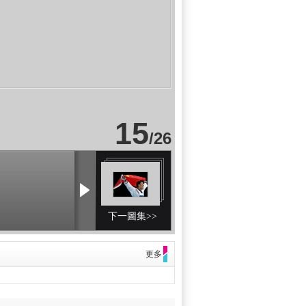
15
/
26
下一圖集>>
更多