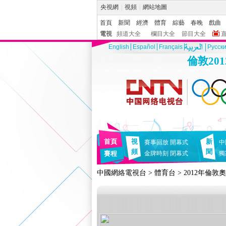
央視網
|
視頻
|
網站地圖
首頁
新聞
經濟
體育
綜藝
春晚
戲曲
電視
頻道大全
欄目大全
節目大全
English
Español
Français
Pусск
倫敦20
首頁
視
新
賽事回放
開幕式
中
頻
聞
賽程
金牌時刻
閉幕式
獨
中國網絡電視台
>
體育台
>
2012年倫敦