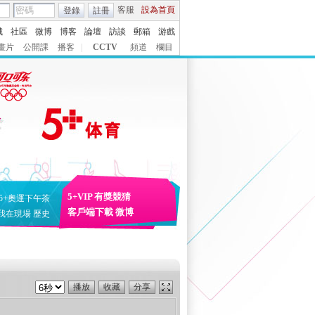
客服
設為首頁
登錄
註冊
城
社區
微博
博客
論壇
訪談
郵箱
游戲
畫片
公開課
播客
|
CCTV
頻道
欄目
5+VIP
有獎競猜
5+奧運下午茶
客戶端下載
微博
我在現場
歷史
播放
收藏
分享