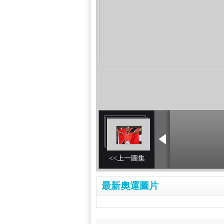
<<上一圖集
最新奧運圖片