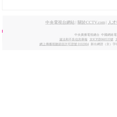
中央電視台網站
|
關於CCTV.com
|
人才
中央廣播電視總台 中國網絡電
違法和不良信息舉報
京ICP證060535號
網上傳播視聽節目許可證號 0102004
新出網證（京）字0