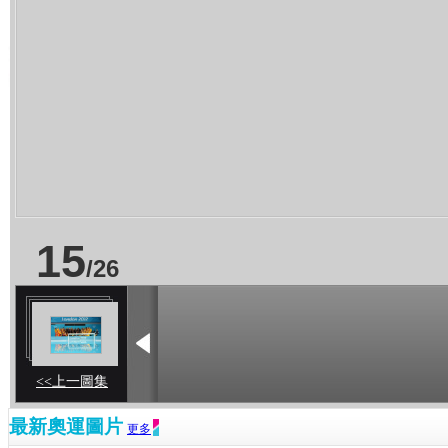
15
/
26
<<上一圖集
最新奧運圖片
更多