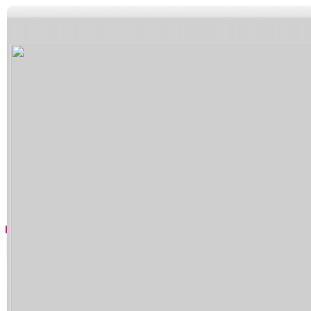
5+VIP
有獎競猜
客戶端下載
微博