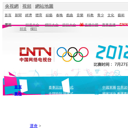
央視網
|
視頻
|
網站地圖
首頁
新聞
經濟
體育
綜藝
春晚
戲曲
音樂
科教
青少
文化
藝術
電視
頻道大全
欄目大全
節目大全
直播中國
賽事直播
頻道
欄目
首頁
視
新
賽事回放
開幕式
中國軍團
世界諸
頻
聞
賽程
金牌時刻
閉幕式
獨家評論
奧運畫
運會
>