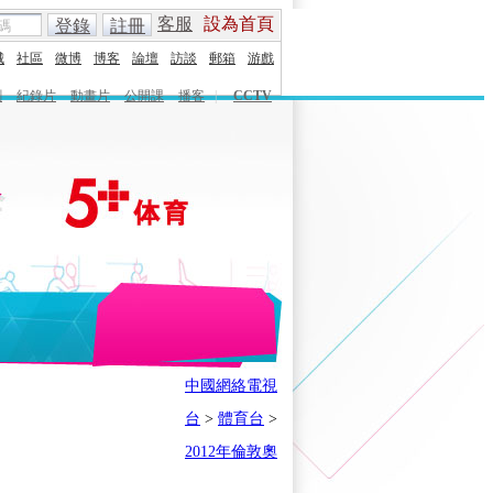
客服
設為首頁
登錄
註冊
城
社區
微博
博客
論壇
訪談
郵箱
游戲
劇
紀錄片
動畫片
公開課
播客
|
CCTV
English
Español
Français
中國網絡電視
時刻
體育之星
5+奧運下午茶
台
>
體育台
>
會
奧運風雲會
我在現場
歷史
2012年倫敦奧