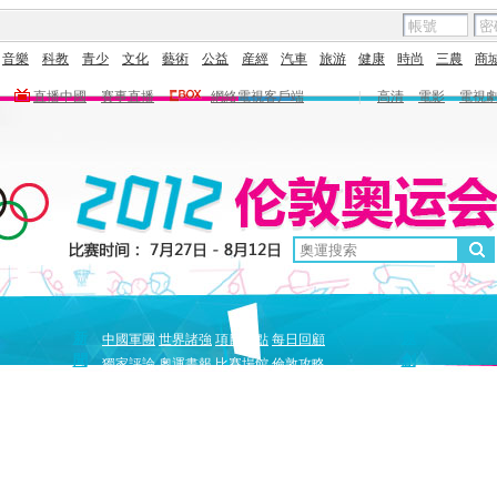
音樂
科教
青少
文化
藝術
公益
産經
汽車
旅游
健康
時尚
三農
商
直播中國
賽事直播
網絡電視客戶端
|
高清
電影
電視
新
原
中國軍團
世界諸強
項目盤點
每日回顧
聞
創
獨家評論
奧運畫報
比賽場館
倫敦攻略
獨家策劃
中國驕傲
巔峰
5+北京奧運夜
全景奧運