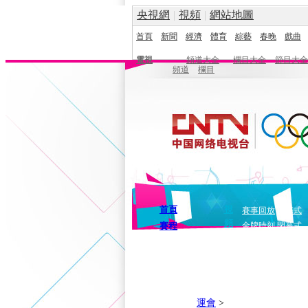
央視網
|
視頻
|
網站地圖
首頁
新聞
經濟
體育
綜藝
春晚
戲曲
電視
頻道大全
欄目大全
節目大全
頻道
欄目
首頁
視
賽事回放
開幕式
頻
賽程
金牌時刻
閉幕式
運會
>