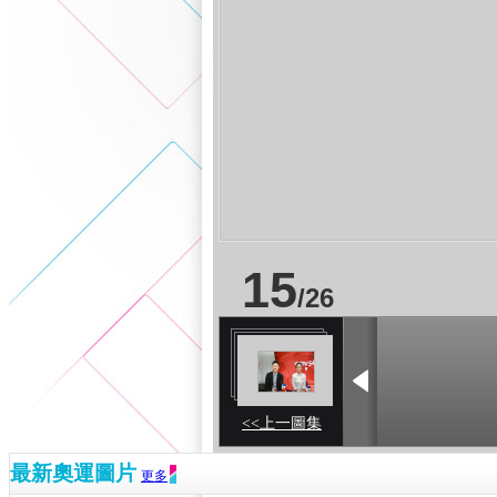
15
/
26
<<上一圖集
最新奧運圖片
更多