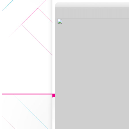
5+VIP
有獎競猜
客戶端下載
微博