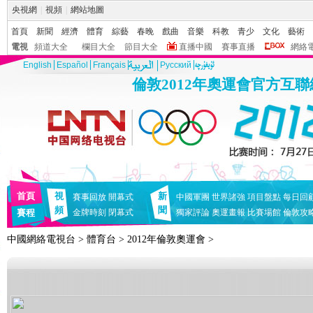
央視網
|
視頻
|
網站地圖
首頁
新聞
經濟
體育
綜藝
春晚
戲曲
音樂
科教
青少
文化
藝術
電視
頻道大全
欄目大全
節目大全
直播中國
賽事直播
網絡
English
Español
Français
Pусский
倫敦2012年奧運會官方互
首頁
視
新
賽事回放
開幕式
中國軍團
世界諸強
項目盤點
每日回
頻
聞
賽程
金牌時刻
閉幕式
獨家評論
奧運畫報
比賽場館
倫敦攻
中國網絡電視台
>
體育台
>
2012年倫敦奧運會
>