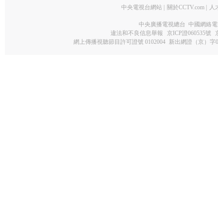
中央電視台網站
|
關於CCTV.com
|
人
中央廣播電視總台 中國網絡電
違法和不良信息舉報
京ICP證060535號
網上傳播視聽節目許可證號 0102004
新出網證（京）字0