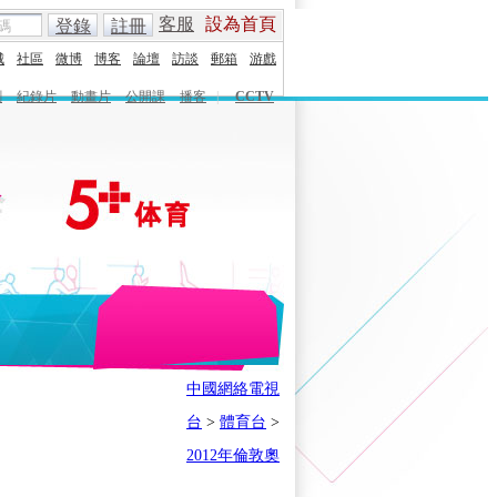
客服
設為首頁
登錄
註冊
城
社區
微博
博客
論壇
訪談
郵箱
游戲
劇
紀錄片
動畫片
公開課
播客
|
CCTV
English
Español
Français
中國網絡電視
時刻
體育之星
5+奧運下午茶
台
>
體育台
>
會
奧運風雲會
我在現場
歷史
2012年倫敦奧