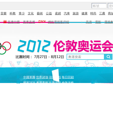
音樂
科教
青少
文化
藝術
公益
産經
汽車
旅游
健康
時尚
三農
商
直播中國
賽事直播
網絡電視客戶端
|
高清
電影
電視
新
原
中國軍團
世界諸強
項目盤點
每日回顧
聞
創
獨家評論
奧運畫報
比賽場館
倫敦攻略
獨家策劃
中國驕傲
巔峰
5+北京奧運夜
全景奧運