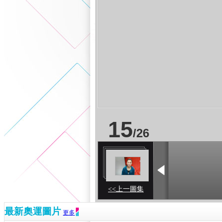
15
/
26
<<上一圖集
最新奧運圖片
更多