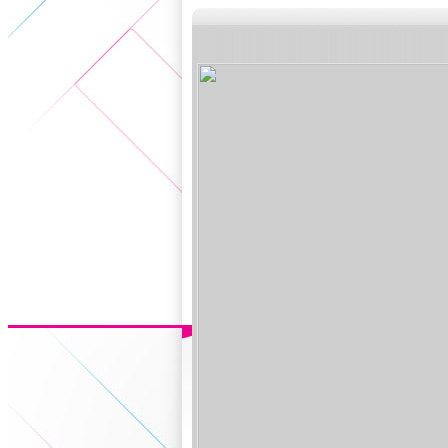
5+VIP
有獎競猜
客戶端下載
微博