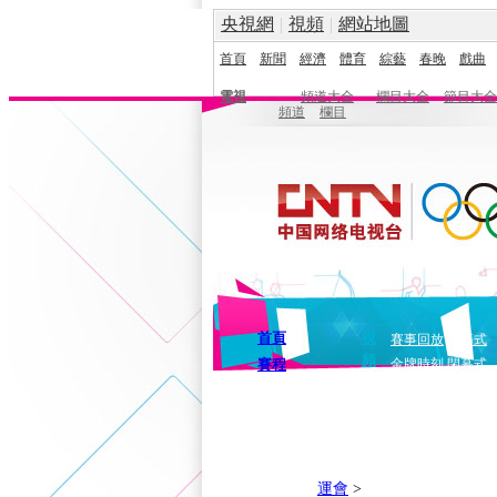
央視網
|
視頻
|
網站地圖
首頁
新聞
經濟
體育
綜藝
春晚
戲曲
電視
頻道大全
欄目大全
節目大全
頻道
欄目
首頁
視
賽事回放
開幕式
頻
賽程
金牌時刻
閉幕式
運會
>