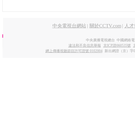
中央電視台網站
|
關於CCTV.com
|
人才
中央廣播電視總台 中國網絡電
違法和不良信息舉報
京ICP證060535號
網上傳播視聽節目許可證號 0102004
新出網證（京）字0