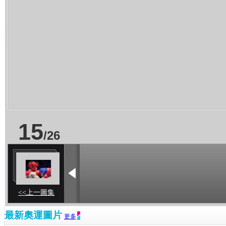
15
/
26
<<上一圖集
最新奧運圖片
更多