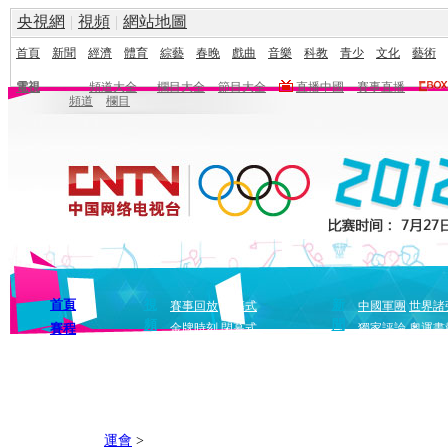
央視網
|
視頻
|
網站地圖
首頁
新聞
經濟
體育
綜藝
春晚
戲曲
音樂
科教
青少
文化
藝術
電視
頻道大全
欄目大全
節目大全
直播中國
賽事直播
頻道
欄目
首頁
視
新
賽事回放
開幕式
中國軍團
世界諸
頻
聞
賽程
金牌時刻
閉幕式
獨家評論
奧運畫
運會
>