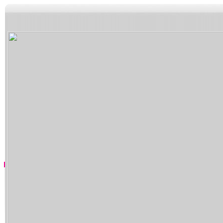
5+VIP
有獎競猜
客戶端下載
微博