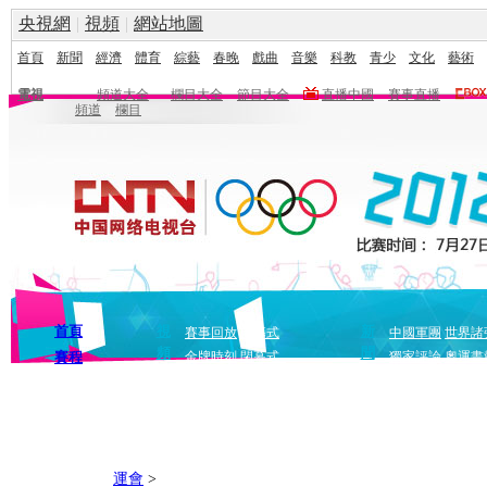
央視網
|
視頻
|
網站地圖
首頁
新聞
經濟
體育
綜藝
春晚
戲曲
音樂
科教
青少
文化
藝術
電視
頻道大全
欄目大全
節目大全
直播中國
賽事直播
頻道
欄目
首頁
視
新
賽事回放
開幕式
中國軍團
世界諸
頻
聞
賽程
金牌時刻
閉幕式
獨家評論
奧運畫
運會
>