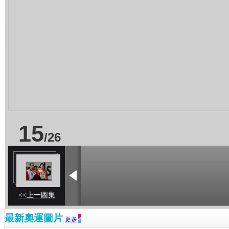
15
/
26
<<上一圖集
最新奧運圖片
更多