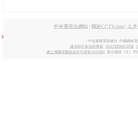
中央電視台網站
|
關於CCTV.com
|
人才
中央廣播電視總台 中國網絡電
違法和不良信息舉報
京ICP證060535號
網上傳播視聽節目許可證號 0102004
新出網證（京）字0