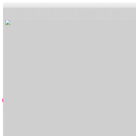
5+VIP
有獎競猜
客戶端下載
微博