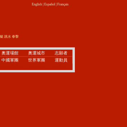
English
|
Español
|
Français
艇
跳水
拳擊
奧運場館
奧運城市
志願者
中國軍團
世界軍團
運動員
2008私家導游
榮譽殿堂
王者歸來