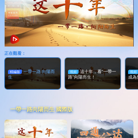
正在觀看：
一帶一路 向陽而
這十年，看“一帶一
精編版
視頻
視頻
生
路”向陽而生！
成為
一帶一路向陽而生 國際版