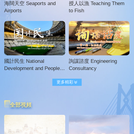
海闊天空 Seaports and
授人以漁 Teaching Them
Airports
to Fish
國計民生 National
詢謀諮度 Engineering
Development and People’s
Consultancy
Well-being
更多精彩
全部視頻