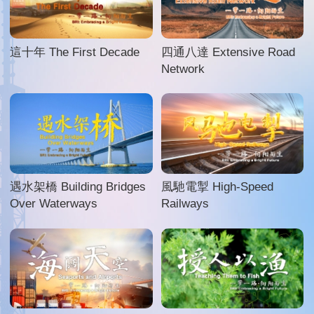
這十年 The First Decade
四通八達 Extensive Road
Network
遇水架橋 Building Bridges
風馳電掣 High-Speed
Over Waterways
Railways