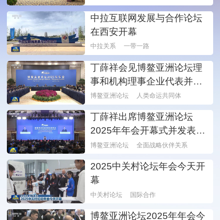
中拉互联网发展与合作论坛
在西安开幕
中拉关系
一带一路
丁薛祥会见博鳌亚洲论坛理
事和机构理事企业代表并与
中外企业家代表座谈
博鳌亚洲论坛
人类命运共同体
丁薛祥出席博鳌亚洲论坛
2025年年会开幕式并发表主
旨演讲
博鳌亚洲论坛
全面战略伙伴关系
2025中关村论坛年会今天开
幕
中关村论坛
国际合作
博鳌亚洲论坛2025年年会今