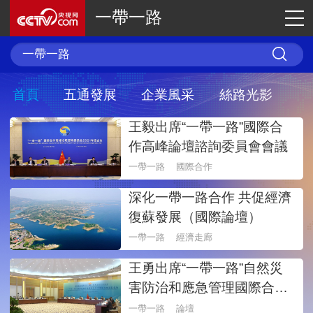
一帶一路
首頁
五通發展
企業風采
絲路光影
王毅出席“一帶一路”國際合
作高峰論壇諮詢委員會會議
一帶一路
國際合作
深化一帶一路合作 共促經濟
復蘇發展（國際論壇）
一帶一路
經濟走廊
王勇出席“一帶一路”自然災
害防治和應急管理國際合作
部長論壇
一帶一路
論壇