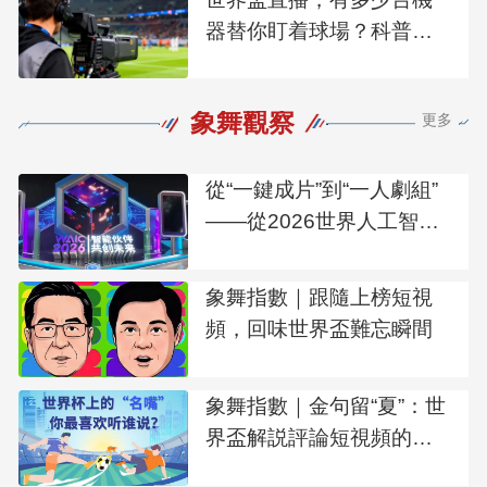
器替你盯着球場？科普時
間到
象舞觀察
更多
從“一鍵成片”到“一人劇組”
——從2026世界人工智慧
大會看短視頻發展的新趨
勢
象舞指數｜跟隨上榜短視
頻，回味世界盃難忘瞬間
象舞指數｜金句留“夏”：世
界盃解説評論短視頻的多
元價值魅力