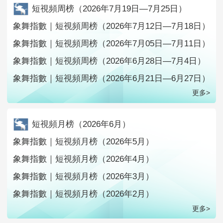
短視頻周榜（2026年7月19日—7月25日）
象舞指數｜短視頻周榜（2026年7月12日—7月18日）
象舞指數｜短視頻周榜（2026年7月05日—7月11日）
象舞指數｜短視頻周榜（2026年6月28日—7月4日）
象舞指數｜短視頻周榜（2026年6月21日—6月27日）
更多>
短視頻月榜（2026年6月）
象舞指數｜短視頻月榜（2026年5月）
象舞指數｜短視頻月榜（2026年4月）
象舞指數｜短視頻月榜（2026年3月）
象舞指數｜短視頻月榜（2026年2月）
更多>