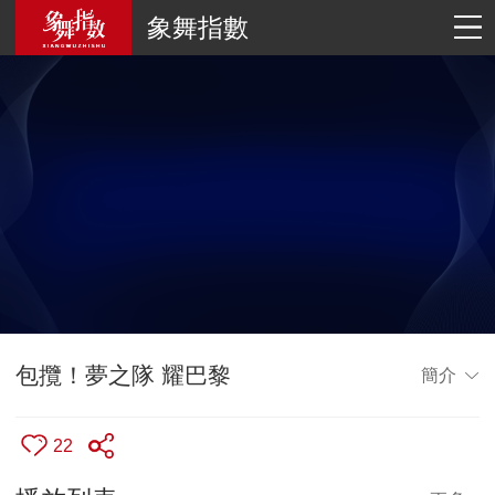
象舞指數
包攬！夢之隊 耀巴黎
簡介
22