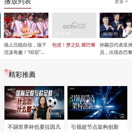
播放列表
更多 >
00:02:45
00:00:53
00:00:20
场上沉稳自信，场下
包揽！梦之队 耀巴黎
孙颖莎代表亚
活泼有趣！“00后”运
员，出现在巴
动员超“松弛”状态 一
会闭幕式致辞
幕幕青春与活力的“名
亚洲的骄傲！
精彩推薦
场面”！
不踢世界杯也要拉因凡
引领超节点架构创新