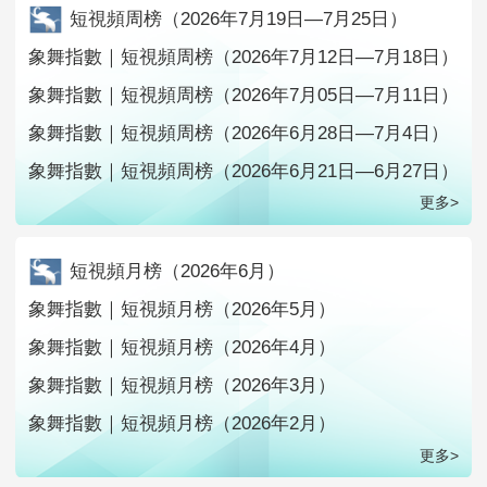
短視頻周榜（2026年7月19日—7月25日）
象舞指數｜短視頻周榜（2026年7月12日—7月18日）
象舞指數｜短視頻周榜（2026年7月05日—7月11日）
象舞指數｜短視頻周榜（2026年6月28日—7月4日）
象舞指數｜短視頻周榜（2026年6月21日—6月27日）
更多>
短視頻月榜（2026年6月）
象舞指數｜短視頻月榜（2026年5月）
象舞指數｜短視頻月榜（2026年4月）
象舞指數｜短視頻月榜（2026年3月）
象舞指數｜短視頻月榜（2026年2月）
更多>