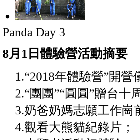
Panda Day 3
8月1日體驗營活動摘要
1.“2018年體驗營”開
2.“團團”“圓圓”贈台
3.奶爸奶媽志願工作崗
4.觀看大熊貓紀錄片；