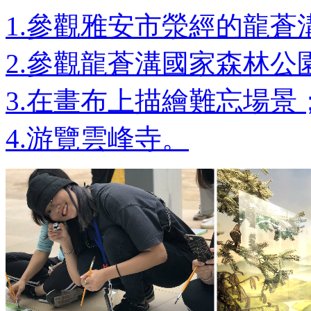
1.參觀雅安市滎經的龍蒼
2.參觀龍蒼溝國家森林公
3.在畫布上描繪難忘場景
4.游覽雲峰寺。