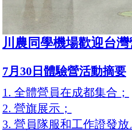
川農同學機場歡迎台灣
7月30日體驗營活動摘要
1. 全體營員在成都集合；
2. 營旗展示；
3. 營員隊服和工作證發放