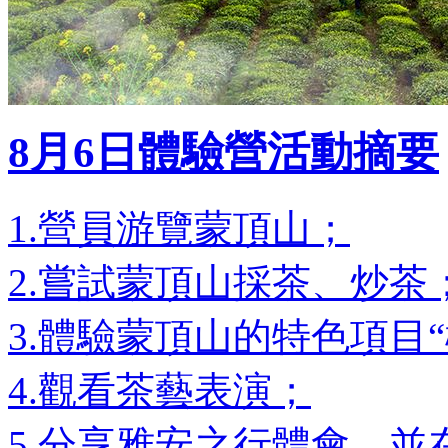
8月6日體驗營活動摘要
1.營員游覽蒙頂山；
2.嘗試蒙頂山採茶、炒茶
3.體驗蒙頂山的特色項目
4.觀看茶藝表演；
5.分享雅安之行體會，並