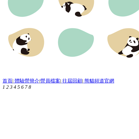
首頁
|
體驗營簡介
|
營員檔案
|
往屆回顧
|
熊貓頻道官網
1
2
3
4
5
6
7
8