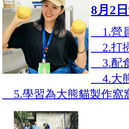
8月2
1.營
2.打
3.配
4.大
5.學習為大熊貓製作窩