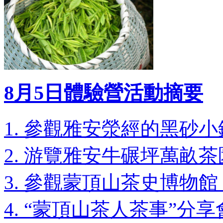
8月5日體驗營活動摘要
1. 參觀雅安滎經的黑砂
2. 游覽雅安牛碾坪萬畝
3. 參觀蒙頂山茶史博物館
4. “蒙頂山茶人茶事”分