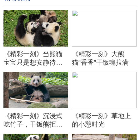
《精彩一刻》当熊猫
《精彩一刻》大熊
宝宝只是想安静待会
猫“香香”干饭魂拉满
儿
《精彩一刻》沉浸式
《精彩一刻》草地上
吃竹子，干饭熊拒绝
的小憩时光
分心