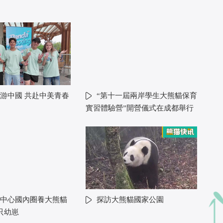
游中國 共赴中美青春
“第十一屆兩岸學生大熊貓保育
實習體驗營”開營儀式在成都舉行
中心國內圈養大熊貓
探訪大熊貓國家公園
只幼崽