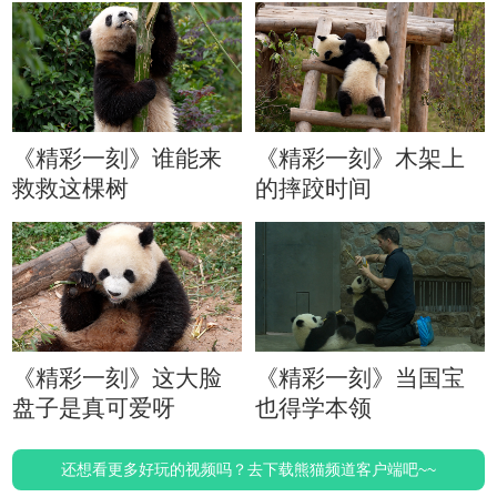
《精彩一刻》谁能来
《精彩一刻》木架上
救救这棵树
的摔跤时间
《精彩一刻》这大脸
《精彩一刻》当国宝
盘子是真可爱呀
也得学本领
还想看更多好玩的视频吗？去下载熊猫频道客户端吧~~