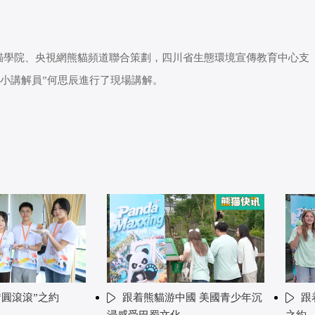
基地熊貓學院、央視網熊貓頻道聯合策劃，四川省生態環境宣傳教育中心支
小小講解員”何思辰進行了現場講解。
“圓滾滾”之約
跟着熊貓游中國 美國青少年沉
跟
浸感受巴蜀文化
之約