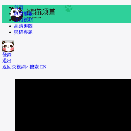
 首頁
 熊貓播報
 滾滾視頻
 高清趣圖
 熊貓專題
登錄
退出
返回央視網>
 
搜索
 
EN