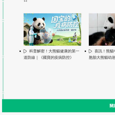
科普解密！大熊貓健康的第一
喜訊！熊貓中
道防線｜《國寶的疫病防控》
胞胎大熊貓幼
關