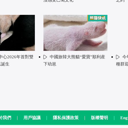
心2026年首對雙
中國旅韓大熊貓“愛寶”順利産
今
崽誕生
下幼崽
種群
|
|
|
|
於我們
用戶協議
隱私保護政策
版權聲明
Eng