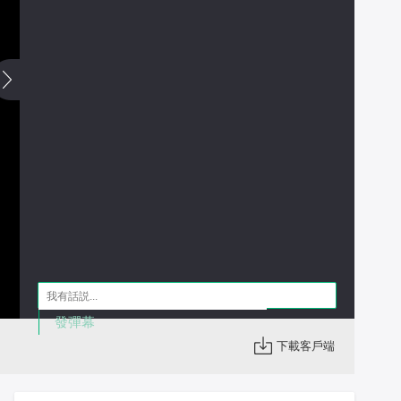
發彈幕
下載客戶端