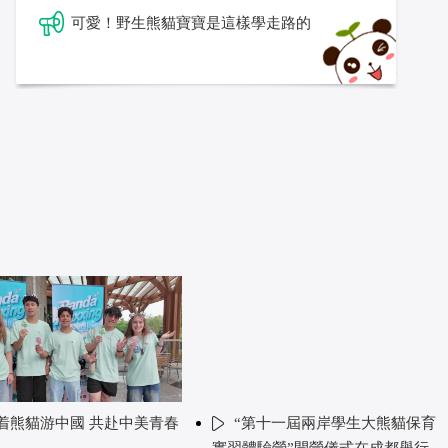
可愛！野生熊貓寶寶是這樣學走路的
着熊貓游中國 共赴中美青春
“第十一屆兩岸學生大熊貓保育
實習體驗營”開營儀式在成都舉行