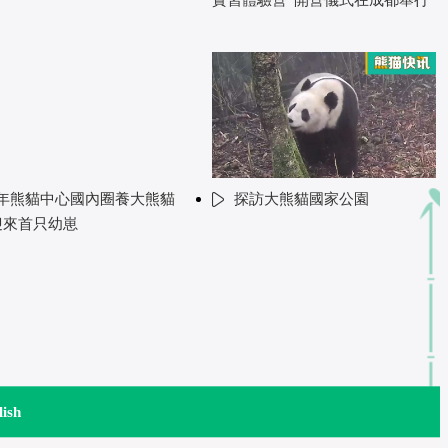
年熊貓中心國內圈養大熊貓
探訪大熊貓國家公園
迎來首只幼崽
lish