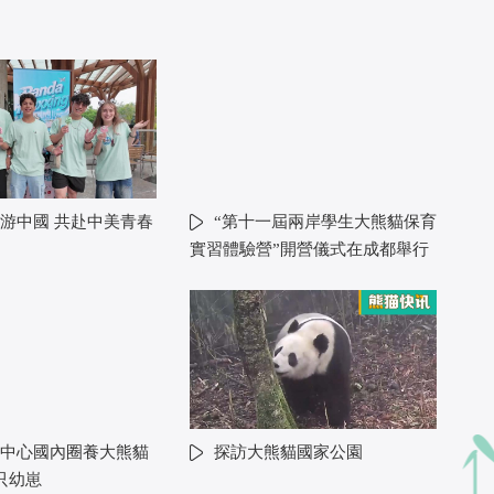
游中國 共赴中美青春
“第十一屆兩岸學生大熊貓保育
實習體驗營”開營儀式在成都舉行
中心國內圈養大熊貓
探訪大熊貓國家公園
只幼崽