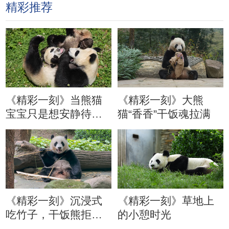
精彩推荐
《精彩一刻》当熊猫
《精彩一刻》大熊
宝宝只是想安静待会
猫“香香”干饭魂拉满
儿
《精彩一刻》沉浸式
《精彩一刻》草地上
吃竹子，干饭熊拒绝
的小憩时光
分心