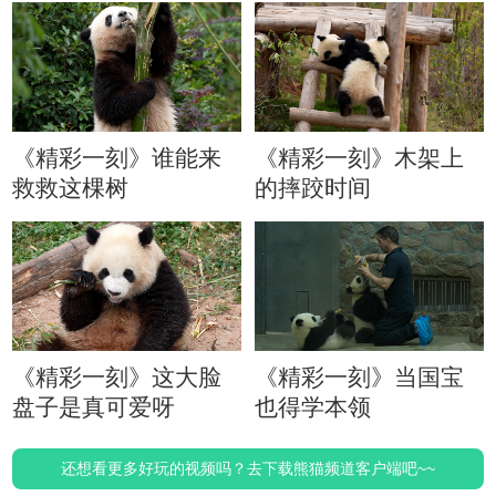
《精彩一刻》谁能来
《精彩一刻》木架上
救救这棵树
的摔跤时间
《精彩一刻》这大脸
《精彩一刻》当国宝
盘子是真可爱呀
也得学本领
还想看更多好玩的视频吗？去下载熊猫频道客户端吧~~