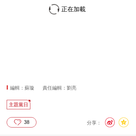
正在加載
編輯：蘇璇
責任編輯：劉亮
主題黨日
38
分享：