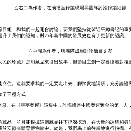
△右二為作者，在演播室錄製現場與團隊討論錄製細節
央博
非遗
文化
旅游
科普
健康
乐龄
阅读
云起
超级工厂
智敬中国
全民健康
颜选攻略
海洋
目組，和我們一起開會討論，要我們堅持從習近平總書記的重要
升了我們的認知，對75年新中國的發展史也有了更新的認識。
△中間為作者，與團隊成員討論節目文案
热播榜
总台企业白名单
民的珍藏》是用藏品來引出故事，但節目主創一定要懷着對祖國
立住。這就要求我們一定要走出去，腳踏實地調研，充分論證
取了三種方式：
息。在《尋夢奧運》這集中，許海峰是中國奧運奪金的第一人
藏品，並且能根據這個藏品往下挖深挖透。在大量的調研和尋訪
藏於安徽省體育博物館中。於是，我們馬上前往當地進行拍攝。