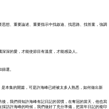
艺术
汽车
数智
5G
产业+
时尚
天气
才艺
网展
央央好物
思想、重要論述、重要指示中找啟迪、找思路、找答案，強調
深深的愛，才能使節目有溫度，才能感染人。
和篩選。
，是本集的開篇，可是許海峰已經被太多人熟悉，如何做出新
後，我們得知許海峰有記日記的習慣，在奪冠的當天，他也寫
在採訪許海峰的時候，我們做好了充分準備，把當年日記的複印