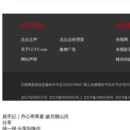
关于我们
业务
总台之声
总台总经理室
央视网
关于CCTV.com
象舞广告
央视影
网站声明
移动传
互联网新闻信息服务许可证10120170003
网上传播视听节目许可证号0102
京ICP证060535号
京ICP备06036302号-2
京ICP备10003349号
京ICP备10
員手記｜丹心寄華夏 歲月贈山河
分享
掃一掃 分享到微信