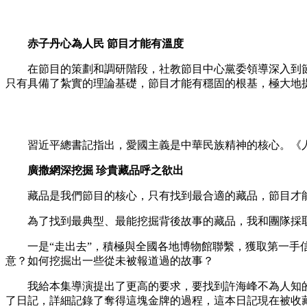
财经
教育
乡村振兴
生态环境
一带一路
赤子丹心為人民 節目才能有溫度
大国智造
大国展会
大国保险
云顶对话
在節目的策劃和調研階段，社教節目中心黨委領導深入到節
只有具備了紮實的理論基礎，節目才能有穩固的根基，極大地提
CCTV.节目官网
直播
节目单
栏目
片库
習近平總書記指出，愛國主義是中華民族精神的核心。《人
廣撒網深挖掘 珍貴藏品呼之欲出
藏品是我們節目的核心，只有找到最合適的藏品，節目才能
為了找到最典型、最能挖掘背後故事的藏品，我和團隊採
一是“走出去”，積極與全國各地博物館聯繫，獲取第一手信
意？如何挖掘出一些從未被報道過的故事？
我給本集導演提出了更高的要求，要找到許海峰不為人知的
了日記，詳細記錄了奪得這塊金牌的過程，這本日記現在被收