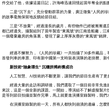
件交給了他，依據這篇日記，許海峰迅速回憶起當年奪金的點
二是“沉下去”，充分發動群眾的力量，廣泛徵集“人民的珍藏
的故事毫無保留地反饋給節目組。
三是“不放棄”，經過漫長的歲月，有些物件已經被漸漸遺忘。
都已經遺失。攝製組到了當年製造“東風號”的江南造船廠，江
一個廢棄廠房的角落裏，發現了蒙上厚厚灰塵的“東風號”銘牌
經過不懈努力，《人民的珍藏》一共拍攝了30多件藏品，毛
首發列車的車票、印有新中國第一支時裝表演隊的老掛曆、新
新技術“險象環生” 沉穩拼搏終獲成功
人工智慧、AI技術的不斷更新，讓我們的節目生産有了更
經過大量的走訪和調研後，我們選取了一個目前非常先進的
來説，這是一個全新的課題。一開始，導演組不了解虛擬製片
是等到節目拍攝並製作完畢，馬上就要進演播室錄製時，我們
在演播室錄製的前一天，所有人都快到崩潰的邊緣，怎麼