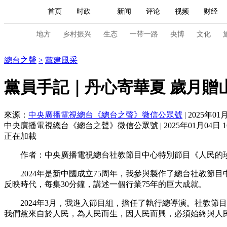
首页
时政
新闻
评论
视频
财经
人民领袖习近平
直播
海外频道
片库
iPanda
栏目大全
联播+
English
中国领导人
节目单
Монгол
听音
央视快评
微视频
习
地方
乡村振兴
生态
一带一路
央博
文化
總台之聲
總台之聲
>
黨建風采
总台春晚
网络春晚
共产党员网
秧纪录
黨員手記｜丹心寄華夏 歲月贈
來源：
中央廣播電視總台《總台之聲》微信公眾號
| 2025年01月
新闻
国内
国际
评论
经济
军事
中央廣播電視總台《總台之聲》微信公眾號 | 2025年01月04日 16
人民领袖习近平
联播+
热解读
天天学习
正在加載
作者：中央廣播電視總台社教節目中心特別節目《人民的珍
视频
小央视频
小央直播
直播中国
熊猫
2024年是新中國成立75周年，我參與製作了總台社教節目
现场
前线
比划
快看
蓝海中国
新兵
反映時代，每集30分鐘，講述一個行業75年的巨大成就。
体育
直播
竞猜
2026年世界杯
2026年
2024年3月，我進入節目組，擔任了執行總導演。社教節目
我們黨來自於人民，為人民而生，因人民而興，必須始終與人
VIP会员
CCTV奥林匹克频道
生活体育大会