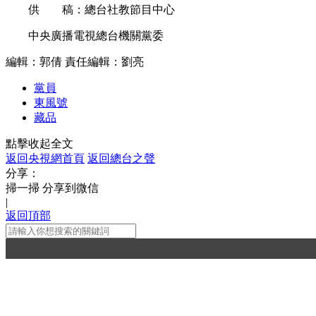
供 稿：總台社教節目中心
中央廣播電視總台機關黨委
編輯：郭倩
責任編輯：劉亮
黨員
東風號
藏品
點擊收起全文
返回央視網首頁
返回總台之聲
分享：
掃一掃 分享到微信
|
返回頂部