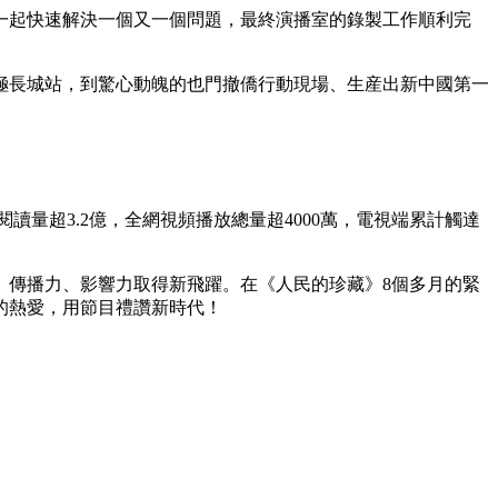
起快速解決一個又一個問題，最終演播室的錄製工作順利完
極長城站，到驚心動魄的也門撤僑行動現場、生産出新中國第一
量超3.2億，全網視頻播放總量超4000萬，電視端累計觸達
傳播力、影響力取得新飛躍。在《人民的珍藏》8個多月的緊
的熱愛，用節目禮讚新時代！