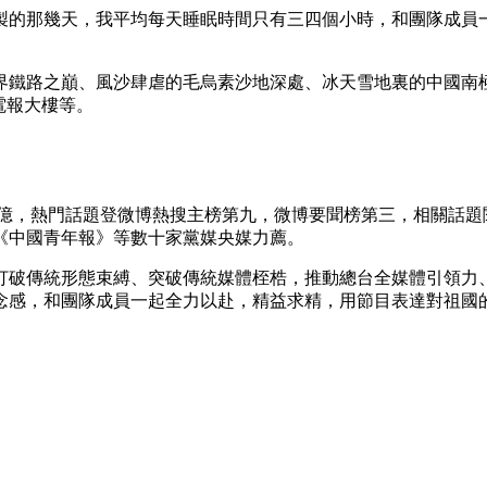
的那幾天，我平均每天睡眠時間只有三四個小時，和團隊成員一
世界鐵路之巔、風沙肆虐的毛烏素沙地深處、冰天雪地裏的中國南
電報大樓等。
，熱門話題登微博熱搜主榜第九，微博要聞榜第三，相關話題閱讀
》《中國青年報》等數十家黨媒央媒力薦。
傳統形態束縛、突破傳統媒體桎梏，推動總台全媒體引領力、
念感，和團隊成員一起全力以赴，精益求精，用節目表達對祖國