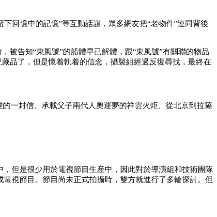
留下回憶中的記憶”等互動話題，眾多網友把“老物件”連同背後
被告知“東風號”的船體早已解體，跟“東風號”有關聯的物品
説藏品了，但是懷着執着的信念，攝製組經過反復尋找，最終在
理的一封信、承載父子兩代人奧運夢的祥雲火炬、從北京到拉薩
，但是很少用於電視節目生産中，因此對於導演組和技術團隊
成電視節目。節目尚未正式拍攝時，雙方就進行了多輪探討。但