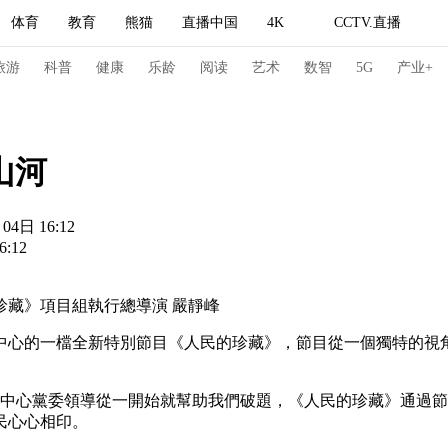
体育
教育
熊猫
直播中国
4K
CCTV.直播
式妙语
主持人
下载央视影音
热解读
天天学习
旅游
科普
健康
乐龄
阅读
艺术
数智
5G
产业+
纪录片网
国家大剧院
大型活动
山河
04日 16:12
科技
法治
文娱
人物
公益
图片
:12
习式妙语
央视快评
央视网评
光华锐评
锋面
藏》項目組執行總導演 嚴靜峰
频道
VR/AR
4K专区
全景新闻
中心的一檔全新特別節目《人民的珍藏》，節目從一個獨特的視
请入列
人生第一次
人生第二次
冬奥会
CBA
NBA
中超
国足
国际足球
网球
综
中心黨委領導從一開始就幫助我們破題，《人民的珍藏》通過節
民心心相印。
体育江湖
文化体育
冰雪道路
足球道路