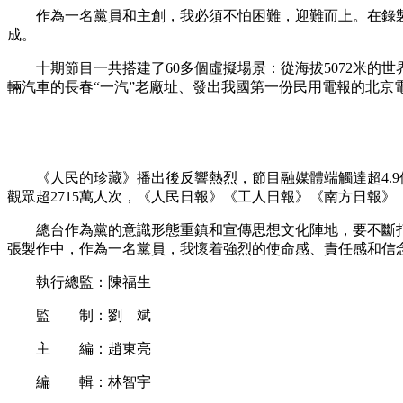
作為一名黨員和主創，我必須不怕困難，迎難而上。在錄製
成。
十期節目一共搭建了60多個虛擬場景：從海拔5072米的
輛汽車的長春“一汽”老廠址、發出我國第一份民用電報的北京
《人民的珍藏》播出後反響熱烈，節目融媒體端觸達超4.9億
觀眾超2715萬人次，《人民日報》《工人日報》《南方日報
總台作為黨的意識形態重鎮和宣傳思想文化陣地，要不斷打破
張製作中，作為一名黨員，我懷着強烈的使命感、責任感和信
執行總監：陳福生
監 制：劉 斌
主 編：趙東亮
編 輯：林智宇