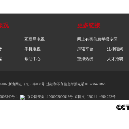
概况
更多链接
互联网电视
网上有害信息举报专区
音
手机电视
辟谣平台
法律顾问
媒
帮助中心
望海热线
人才招聘
002 新出网证（京）字098号
违法和不良信息举报电话:010-88427865
003349号-1
京公网安备 11000002000018号
京网文〔2024〕4690-222号