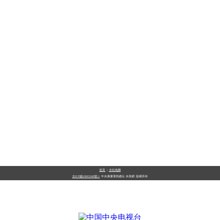
首頁
|
全站地圖
京ICP備10003349號-1
中央廣播電視總台
央視網
版權所有