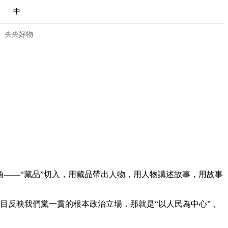
中
央央好物
角——“藏品”切入，用藏品帶出人物，用人物講述故事，用故事
合体育
亚冬会
目反映我們黨一貫的根本政治立場，那就是“以人民為中心”，