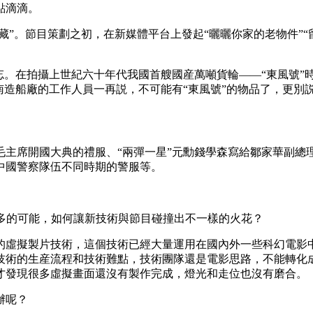
點滴滴。
”。節目策劃之初，在新媒體平台上發起“曬曬你家的老物件”“
在拍攝上世紀六十年代我國首艘國産萬噸貨輪——“東風號”時，
南造船廠的工作人員一再説，不可能有“東風號”的物品了，更別
。
主席開國大典的禮服、“兩彈一星”元勳錢學森寫給鄒家華副總
中國警察隊伍不同時期的警服等。
多的可能，如何讓新技術與節目碰撞出不一樣的火花？
虛擬製片技術，這個技術已經大量運用在國內外一些科幻電影中
技術的生産流程和技術難點，技術團隊還是電影思路，不能轉化
才發現很多虛擬畫面還沒有製作完成，燈光和走位也沒有磨合。
辦呢？