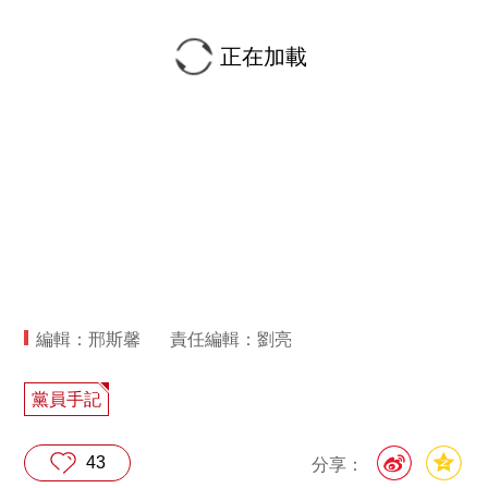
正在加載
編輯：邢斯馨
責任編輯：劉亮
黨員手記
43
分享：