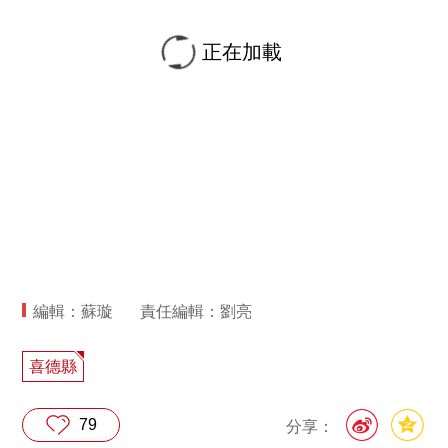
正在加載
編輯：蘇璇
責任編輯：劉亮
喜德縣
79
分享：